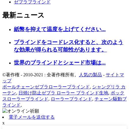
ゼブラブラインド
最新ニュース
紙幣を抑えて温度を上げてください...
ブラインドをコードレス化すると、次のよう
な効果が得られる可能性があります。
世界のブラインドとシェード市場は...
©著作権 - 2010-2021 : 全著作権所有。
人気の製品
-
サイトマ
ップ
ボールチェーンゼブラローラーブラインド
,
シャングリラ カ
ーテン
,
日焼け防止ゼブラ ローラー ブラインド生地
,
ボック
スローラーブラインド
,
ローラーブラインド
,
チェーン駆動ブ
ラインド
,
電子メールを送信する
x