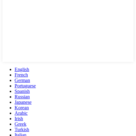
English
French
German
Portuguese
Spanish
Russian
Japanese
Korean
Arabic
Irish
Greek
Turkish
Italian