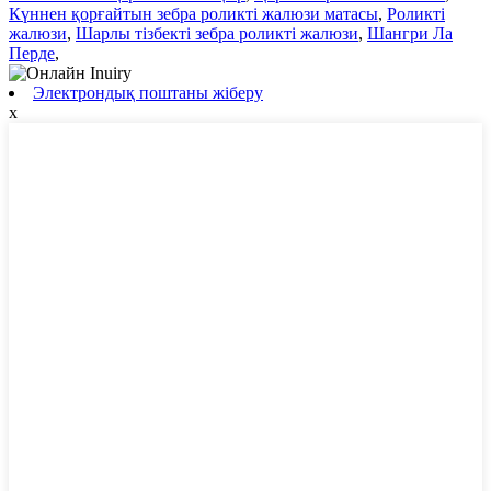
Күннен қорғайтын зебра роликті жалюзи матасы
,
Роликті
жалюзи
,
Шарлы тізбекті зебра роликті жалюзи
,
Шангри Ла
Перде
,
Электрондық поштаны жіберу
x