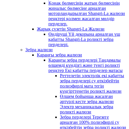
Қонақ бөлмесінің жатын бөлмесінің
жиналыс бөлмесіне арналған
моторландырылған Shangri-La жалюзи
реңктері қолмен жасалған мөлдір
перделер.
Жарық сүзетін Shangri-La Жалюзи
Өндіруші Үй декорына арналған үш
қабатты Shangri-La роликті зебра
перделері.
Зебра жалюзи
Қараңғы зебра жалюзи
Қараңғы зебра перделері Таңдамалы
өлшемді күндізгі және түнгі роликті
реңктер Екі қабатты перделер матасы
Реттелетін электрлік екі қабатты
зебра перделері су өткізбейтін
полиэфирлі мата тегін
күңгірттенетін роликті жалюзи
Өлшем бойынша жасалған
әртүрлі кесте зебра жалюзи
Электр механикалық зебра
роликті жалюзи
Зебра перделері Терезеге
арналған 100% полиэфирлі су
өткізбейтін зебра роликті жалюзи