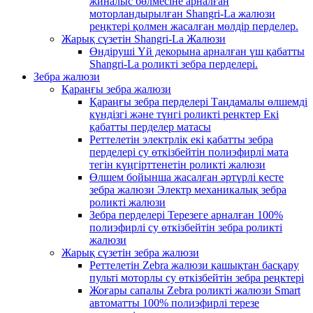
жиналыс бөлмесіне арналған
моторландырылған Shangri-La жалюзи
реңктері қолмен жасалған мөлдір перделер.
Жарық сүзетін Shangri-La Жалюзи
Өндіруші Үй декорына арналған үш қабатты
Shangri-La роликті зебра перделері.
Зебра жалюзи
Қараңғы зебра жалюзи
Қараңғы зебра перделері Таңдамалы өлшемді
күндізгі және түнгі роликті реңктер Екі
қабатты перделер матасы
Реттелетін электрлік екі қабатты зебра
перделері су өткізбейтін полиэфирлі мата
тегін күңгірттенетін роликті жалюзи
Өлшем бойынша жасалған әртүрлі кесте
зебра жалюзи Электр механикалық зебра
роликті жалюзи
Зебра перделері Терезеге арналған 100%
полиэфирлі су өткізбейтін зебра роликті
жалюзи
Жарық сүзетін зебра жалюзи
Реттелетін Zebra жалюзи қашықтан басқару
пульті моторлы су өткізбейтін зебра реңктері
Жоғары сапалы Zebra роликті жалюзи Smart
автоматты 100% полиэфирлі терезе