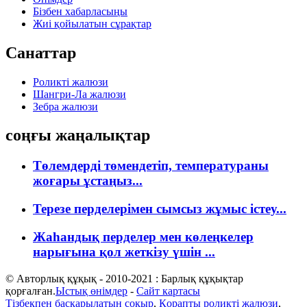
Бізбен хабарласыңы
Жиі қойылатын сұрақтар
Санаттар
Роликті жалюзи
Шангри-Ла жалюзи
Зебра жалюзи
соңғы жаңалықтар
Төлемдерді төмендетіп, температураны
жоғары ұстаңыз...
Терезе перделерімен сымсыз жұмыс істеу...
Жаһандық перделер мен көлеңкелер
нарығына қол жеткізу үшін ...
© Авторлық құқық - 2010-2021 : Барлық құқықтар
қорғалған.
Ыстық өнімдер
-
Сайт картасы
Тізбекпен басқарылатын соқыр
,
Қорапты роликті жалюзи
,