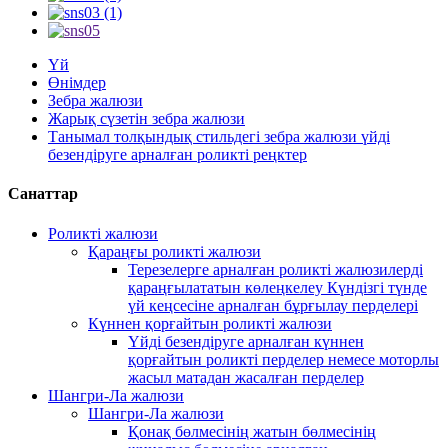
Үй
Өнімдер
Зебра жалюзи
Жарық сүзетін зебра жалюзи
Танымал толқындық стильдегі зебра жалюзи үйді
безендіруге арналған роликті реңктер
Санаттар
Роликті жалюзи
Қараңғы роликті жалюзи
Терезелерге арналған роликті жалюзилерді
қараңғылататын көлеңкелеу Күндізгі түнде
үй кеңсесіне арналған бұрғылау перделері
Күннен қорғайтын роликті жалюзи
Үйді безендіруге арналған күннен
қорғайтын роликті перделер немесе моторлы
жасыл матадан жасалған перделер
Шангри-Ла жалюзи
Шангри-Ла жалюзи
Қонақ бөлмесінің жатын бөлмесінің