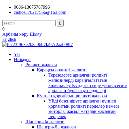
0086-13675787996
cadice376217566@163.com
0
Арбаны көру
Шығу
English
Үй
Өнімдер
Роликті жалюзи
Қараңғы роликті жалюзи
Терезелерге арналған роликті
жалюзилерді қараңғылататын
көлеңкелеу Күндізгі түнде үй кеңсесіне
арналған бұрғылау перделері
Күннен қорғайтын роликті жалюзи
Үйді безендіруге арналған күннен
қорғайтын роликті перделер немесе
моторлы жасыл матадан жасалған
перделер
Шангри-Ла жалюзи
Шангри-Ла жалюзи