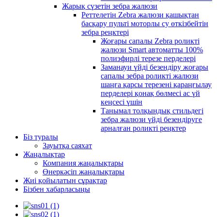
Жарық сүзетін зебра жалюзи
Реттелетін Zebra жалюзи қашықтан
басқару пульті моторлы су өткізбейтін
зебра реңктері
Жоғары сапалы Zebra роликті
жалюзи Smart автоматты 100%
полиэфирлі терезе перделері
Заманауи үйді безендіру жоғары
сапалы зебра роликті жалюзи
шаңға қарсы терезені қараңғылау
перделері қонақ бөлмесі ас үй
кеңсесі үшін
Танымал толқындық стильдегі
зебра жалюзи үйді безендіруге
арналған роликті реңктер
Біз туралы
Зауытқа саяхат
Жаңалықтар
Компания жаңалықтары
Өнеркәсіп жаңалықтары
Жиі қойылатын сұрақтар
Бізбен хабарласыңы