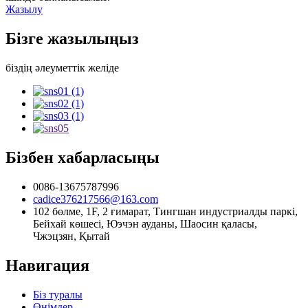
Жазылу
Бізге жазылыңыз
біздің әлеуметтік желіде
Бізбен хабарласыңы
0086-13675787996
cadice376217566@163.com
102 бөлме, 1F, 2 ғимарат, Тингшан индустриалды паркі,
Бейхай көшесі, Юэчэн ауданы, Шаосин қаласы,
Чжэцзян, Қытай
Навигация
Біз туралы
Өнімдер