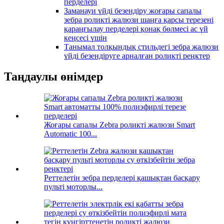
перделері
Заманауи үйді безендіру жоғары сапалы
зебра роликті жалюзи шаңға қарсы терезені
қараңғылау перделері қонақ бөлмесі ас үй
кеңсесі үшін
Танымал толқындық стильдегі зебра жалюзи
үйді безендіруге арналған роликті реңктер
Таңдаулы өнімдер
Жоғары сапалы Zebra роликті жалюзи Smart
Automatic 100...
Реттелетін зебра перделері қашықтан басқару
пульті моторлы...