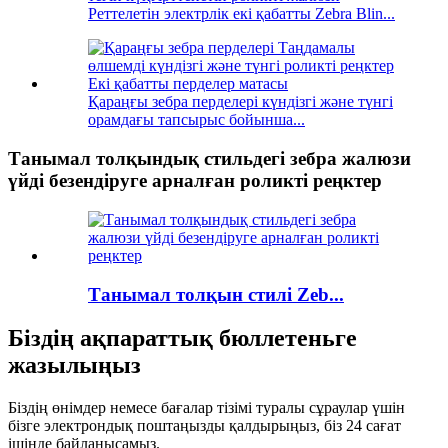
Реттелетін электрлік екі қабатты Zebra Blin...
Қараңғы зебра перделері күндізгі және түнгі
орамдағы тапсырыс бойынша...
Танымал толқындық стильдегі зебра жалюзи
үйді безендіруге арналған роликті реңктер
Танымал толқын стилі Zeb...
Біздің ақпараттық бюллетеньге
жазылыңыз
Біздің өнімдер немесе бағалар тізімі туралы сұраулар үшін
бізге электрондық поштаңызды қалдырыңыз, біз 24 сағат
ішінде байланысамыз.