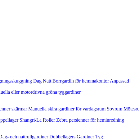
äggningsskuggning Dag Natt Borrgardin för hemmakontor Anpassad
ella eller motordrivna gröna tyggardiner
ienner skärmar Manuella skira gardiner för vardagsrum Sovrum Mötes
Trippellager Shangri-La Roller Zebra persienner för heminredning
ag- och nattrullgardiner Dubbellagers Gardiner Tyg