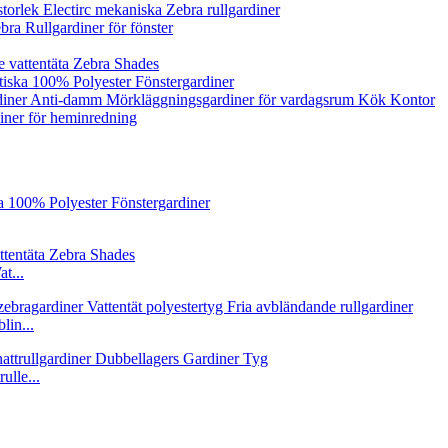
storlek Electirc mekaniska Zebra rullgardiner
ra Rullgardiner för fönster
e vattentäta Zebra Shades
tiska 100% Polyester Fönstergardiner
diner Anti-damm Mörkläggningsgardiner för vardagsrum Kök Kontor
diner för heminredning
t...
lin...
ulle...