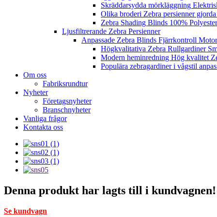
Skräddarsydda mörkläggning Elektriska
Olika broderi Zebra persienner gjorda 
Zebra Shading Blinds 100% Polyester 
Ljusfiltrerande Zebra Persienner
Anpassade Zebra Blinds Fjärrkontroll Motor
Högkvalitativa Zebra Rullgardiner S
Modern heminredning Hög kvalitet Z
Populära zebragardiner i vågstil anpa
Om oss
Fabriksrundtur
Nyheter
Företagsnyheter
Branschnyheter
Vanliga frågor
Kontakta oss
Denna produkt har lagts till i kundvagnen!
Se kundvagn