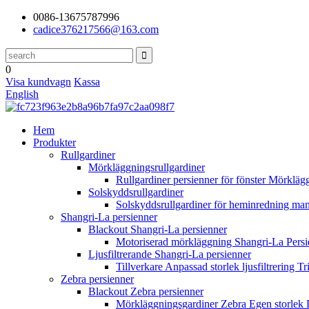
0086-13675787996
cadice376217566@163.com
0
Visa kundvagn
Kassa
English
Hem
Produkter
Rullgardiner
Mörkläggningsrullgardiner
Rullgardiner persienner för fönster Mörkl
Solskyddsrullgardiner
Solskyddsrullgardiner för heminredning manu
Shangri-La persienner
Blackout Shangri-La persienner
Motoriserad mörkläggning Shangri-La Pers
Ljusfiltrerande Shangri-La persienner
Tillverkare Anpassad storlek ljusfiltrering 
Zebra persienner
Blackout Zebra persienner
Mörkläggningsgardiner Zebra Egen storlek D