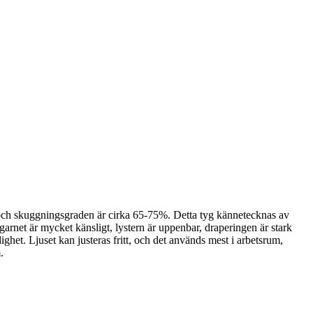
p och skuggningsgraden är cirka 65-75%. Detta tyg kännetecknas av
arnet är mycket känsligt, lystern är uppenbar, draperingen är stark
ghet. Ljuset kan justeras fritt, och det används mest i arbetsrum,
.