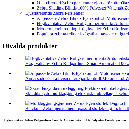
Olika broderi Zebra persienner gjorda för att mäta 
Zebra Shading Blinds 100% Polyester Vattentät Zeb
Ljusfiltrerande Zebra Persienner
Anpassade Zebra Blinds Fjärrkontroll Motoriserad
Högkvalitativa Zebra Rullgardiner Smarta Automa
Modern heminredning Hög kvalitet Zebra Rullgar
Populära zebragardiner i vågstil anpassade rullgar
Utvalda produkter
Högkvalitativ Zebra Rullgardiner Smart Automatic 100...
Anpassade Zebra Persienner Fjärrkontroll Motoriserad Wa
Skräddarsydd mörkläggning elektrisk dubbellagers zebrab
Blackout Zebra persienner anpassad storlek dag- och nattr
Högkvalitativa Zebra Rullgardiner Smarta Automatiska 100% Polyester Fönstergardiner