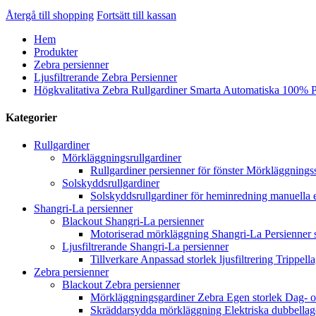
Återgå till shopping
Fortsätt till kassan
Hem
Produkter
Zebra persienner
Ljusfiltrerande Zebra Persienner
Högkvalitativa Zebra Rullgardiner Smarta Automatiska 100% P
Kategorier
Rullgardiner
Mörkläggningsrullgardiner
Rullgardiner persienner för fönster Mörkläggnin
Solskyddsrullgardiner
Solskyddsrullgardiner för heminredning manuella e
Shangri-La persienner
Blackout Shangri-La persienner
Motoriserad mörkläggning Shangri-La Persienner
Ljusfiltrerande Shangri-La persienner
Tillverkare Anpassad storlek ljusfiltrering Trippe
Zebra persienner
Blackout Zebra persienner
Mörkläggningsgardiner Zebra Egen storlek Dag- oc
Skräddarsydda mörkläggning Elektriska dubbellager