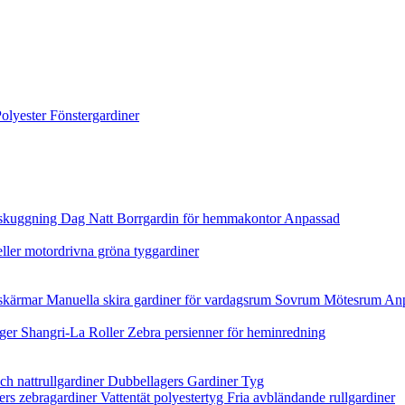
olyester Fönstergardiner
gsskuggning Dag Natt Borrgardin för hemmakontor Anpassad
ller motordrivna gröna tyggardiner
 skärmar Manuella skira gardiner för vardagsrum Sovrum Mötesrum An
llager Shangri-La Roller Zebra persienner för heminredning
h nattrullgardiner Dubbellagers Gardiner Tyg
s zebragardiner Vattentät polyestertyg Fria avbländande rullgardiner