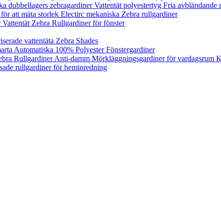
 dubbellagers zebragardiner Vattentät polyestertyg Fria avbländande r
för att mäta storlek Electirc mekaniska Zebra rullgardiner
Vattentät Zebra Rullgardiner för fönster
iserade vattentäta Zebra Shades
marta Automatiska 100% Polyester Fönstergardiner
ebra Rullgardiner Anti-damm Mörkläggningsgardiner för vardagsrum 
ssade rullgardiner för heminredning