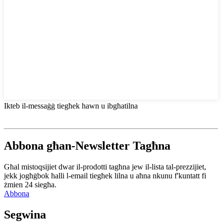
Ikteb il-messaġġ tiegħek hawn u ibgħatilna
Abbona għan-Newsletter Tagħna
Għal mistoqsijiet dwar il-prodotti tagħna jew il-lista tal-prezzijiet,
jekk jogħġbok ħalli l-email tiegħek lilna u aħna nkunu f'kuntatt fi
żmien 24 siegħa.
Abbona
Segwina