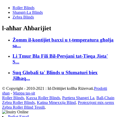
Roller Blinds
Shangri-La Blinds
Zebra Blinds
l-aħħar Aħbarijiet
Żomm il-kontijiet baxxi u t-temperatura għolja
sa...
Li Tmur Bla Fili Bil-Persjani tat-Tieqa Jista'
S...
Suq Globali ta' Blinds u Sfumaturi biex
Jilħaq...
© Copyright - 2010-2021 : Id-Drittijiet kollha Riżervati.
Prodotti
sħan
-
Mappa tas-sit
Roller Blinds
,
Kaxxa Roller Blinds
,
Purtiera Shangri La
,
Ball-Chain
Zebra Roller Blinds
,
Katina Mmexxija Blind
,
Protezzjoni mix-xemx
Zebra Roller Blind Tessili
,
Ibgħat Email