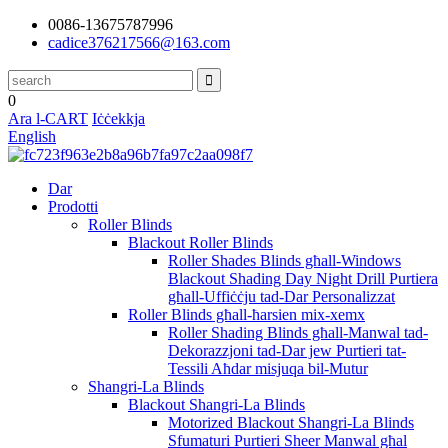
0086-13675787996
cadice376217566@163.com
0
Ara l-CART
Iċċekkja
English
Dar
Prodotti
Roller Blinds
Blackout Roller Blinds
Roller Shades Blinds għall-Windows
Blackout Shading Day Night Drill Purtiera
għall-Uffiċċju tad-Dar Personalizzat
Roller Blinds għall-ħarsien mix-xemx
Roller Shading Blinds għall-Manwal tad-
Dekorazzjoni tad-Dar jew Purtieri tat-
Tessili Aħdar misjuqa bil-Mutur
Shangri-La Blinds
Blackout Shangri-La Blinds
Motorized Blackout Shangri-La Blinds
Sfumaturi Purtieri Sheer Manwal għal