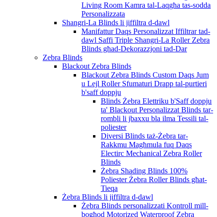
Living Room Kamra tal-Laqgħa tas-sodda
Personalizzata
Shangri-La Blinds li jiffiltra d-dawl
Manifattur Daqs Personalizzat Iffiltrar tad-
dawl Saffi Triple Shangri-La Roller Zebra
Blinds għad-Dekorazzjoni tad-Dar
Zebra Blinds
Blackout Zebra Blinds
Blackout Zebra Blinds Custom Daqs Jum
u Lejl Roller Sfumaturi Drapp tal-purtieri
b'saff doppju
Blinds Żebra Elettriku b'Saff doppju
ta' Blackout Personalizzat Blinds tar-
rombli li jbaxxu bla ilma Tessili tal-
poliester
Diversi Blinds taż-Żebra tar-
Rakkmu Magħmula fuq Daqs
Electirc Mechanical Zebra Roller
Blinds
Żebra Shading Blinds 100%
Poliester Żebra Roller Blinds għat-
Tieqa
Żebra Blinds li jiffiltra d-dawl
Żebra Blinds personalizzati Kontroll mill-
bogħod Motorized Waterproof Zebra