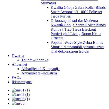
Sfumaturi
Kwalità Għolja Zebra Roller Blinds
Smart Awtomatiċi 100% Poliester
Tieqa Purtieri
Dekorazzjoni tad-dar Moderna
Kwalità Għolja Zebra Roller Blinds
Kontra t-Trab Tieqa Blackout
Purtieri għal Living Room Kċina
Uffiċċju
Popolari Wave Style Zebra Blinds
Sfumaturi tar-rombli personalizzati
għal dekorazzjoni tad-dar
Dwarna
Tour tal-Fabbrika
Aħbarijiet
Aħbarijiet tal-Kumpanija
Aħbarijiet tal-Industrija
FAQs
Ikkuntattjana