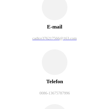
E-mail
cadice376217566@163.com
Telefon
0086-13675787996