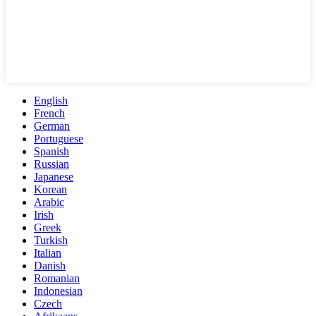
English
French
German
Portuguese
Spanish
Russian
Japanese
Korean
Arabic
Irish
Greek
Turkish
Italian
Danish
Romanian
Indonesian
Czech