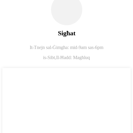
Sigħat
It-Tnejn sal-Ġimgħa: mid-9am sas-6pm
is-Sibt,
Il-Ħadd: Magħluq