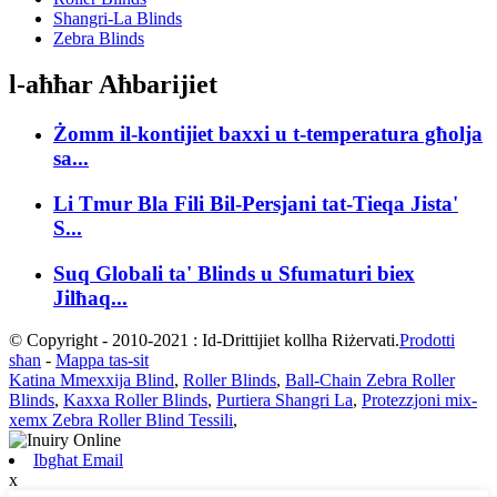
Shangri-La Blinds
Zebra Blinds
l-aħħar Aħbarijiet
Żomm il-kontijiet baxxi u t-temperatura għolja
sa...
Li Tmur Bla Fili Bil-Persjani tat-Tieqa Jista'
S...
Suq Globali ta' Blinds u Sfumaturi biex
Jilħaq...
© Copyright - 2010-2021 : Id-Drittijiet kollha Riżervati.
Prodotti
sħan
-
Mappa tas-sit
Katina Mmexxija Blind
,
Roller Blinds
,
Ball-Chain Zebra Roller
Blinds
,
Kaxxa Roller Blinds
,
Purtiera Shangri La
,
Protezzjoni mix-
xemx Zebra Roller Blind Tessili
,
Ibgħat Email
x