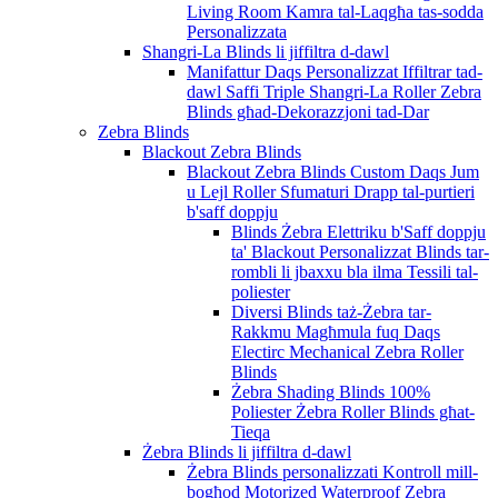
Living Room Kamra tal-Laqgħa tas-sodda
Personalizzata
Shangri-La Blinds li jiffiltra d-dawl
Manifattur Daqs Personalizzat Iffiltrar tad-
dawl Saffi Triple Shangri-La Roller Zebra
Blinds għad-Dekorazzjoni tad-Dar
Zebra Blinds
Blackout Zebra Blinds
Blackout Zebra Blinds Custom Daqs Jum
u Lejl Roller Sfumaturi Drapp tal-purtieri
b'saff doppju
Blinds Żebra Elettriku b'Saff doppju
ta' Blackout Personalizzat Blinds tar-
rombli li jbaxxu bla ilma Tessili tal-
poliester
Diversi Blinds taż-Żebra tar-
Rakkmu Magħmula fuq Daqs
Electirc Mechanical Zebra Roller
Blinds
Żebra Shading Blinds 100%
Poliester Żebra Roller Blinds għat-
Tieqa
Żebra Blinds li jiffiltra d-dawl
Żebra Blinds personalizzati Kontroll mill-
bogħod Motorized Waterproof Zebra