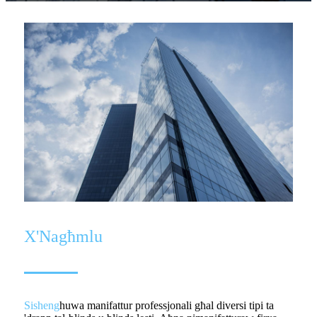
X'Nagħmlu
Sisheng
huwa manifattur professjonali għal diversi tipi ta