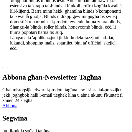
'drapp tal-blinds u blinds lesti. Aħna nimanifatturaw firxa
estensiva ta 'drapp tal-blinds, kif ukoll noffru l-ogħla kwalità
lill-klijenti. Barra minn hekk, għamilna blinds b'komponenti
ta 'kwalità għolja. Blinds u drapp ġew mibjugħa fis-swieq
domestiċi u barranin. Il-prodotti ewlenin huma zebra blinds,
Shangri-la blinds, roller blinds, honeycomb blinds, eċċ, li
huma popolari ħafna fis-suq.
L-oqsma ta 'applikazzjoni jinkludu dekorazzjoni tad-dar,
lukandi, shopping malls, sptarijiet, bini ta' uffiċini, skejjel,
eċċ.
Abbona għan-Newsletter Tagħna
Għal mistoqsijiet dwar il-prodotti tagħna jew il-lista tal-prezzijiet,
jekk jogħġbok ħalli l-email tiegħek lilna u aħna nkunu f'kuntatt fi
żmien 24 siegħa.
Abbona
Segwina
fuq il-midja soċjali tagħna