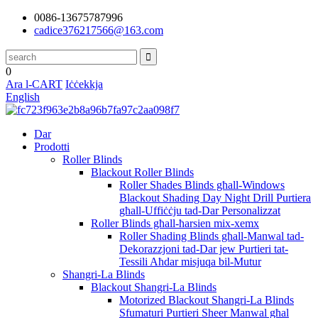
0086-13675787996
cadice376217566@163.com
0
Ara l-CART
Iċċekkja
English
Dar
Prodotti
Roller Blinds
Blackout Roller Blinds
Roller Shades Blinds għall-Windows
Blackout Shading Day Night Drill Purtiera
għall-Uffiċċju tad-Dar Personalizzat
Roller Blinds għall-ħarsien mix-xemx
Roller Shading Blinds għall-Manwal tad-
Dekorazzjoni tad-Dar jew Purtieri tat-
Tessili Aħdar misjuqa bil-Mutur
Shangri-La Blinds
Blackout Shangri-La Blinds
Motorized Blackout Shangri-La Blinds
Sfumaturi Purtieri Sheer Manwal għal