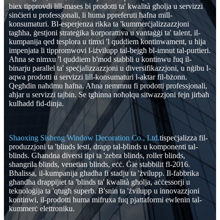
biex tipprovdi lill-mases bi prodotti ta' kwalità għolja u servizzi
sinċieri u professjonali, li huma ppreferuti ħafna mill-
konsumaturi. Bl-esperjenza rikka ta 'kummerċjalizzazzjoni
tagħha, ġestjoni strateġika korporattiva u vantaġġi ta' talent, il-
kumpanija qed tesplora u timxi 'l quddiem kontinwament, u hija
impenjata li tippromwovi l-iżvilupp tal-bejgħ bl-imnut tal-purtieri.
Aħna se nimxu 'l quddiem b'mod stabbli u kontinwu fuq il-
binarju parallel ta' speċjalizzazzjoni u diversifikazzjoni, u nġibu l-
aqwa prodotti u servizzi lill-konsumaturi l-aktar fil-bżonn.
Qegħdin naħdmu ħafna. Aħna nemmnu fi prodotti professjonali,
aħjar u servizzi tajbin. Se tgħinna noħolqu sitwazzjoni fejn jirbaħ
kulħadd fid-dinja.
Shaoxing Sisheng Window Decoration Co., Ltd.
tispeċjalizza fil-
produzzjoni ta 'blinds lesti, drapp tal-blinds u komponenti tal-
blinds. Għandna diversi tipi ta 'zebra blinds, roller blinds,
shangrila blinds, venetian blinds, eċċ. Ġie stabbilit fl-2016.
Bħalissa, il-kumpanija għadha fi stadju ta 'żvilupp. Il-fabbrika
għandha drappijiet ta 'blinds ta' kwalità għolja, aċċessorji u
teknoloġija ta 'qtugħ superb. B'snin ta 'żvilupp u innovazzjoni
kontinwi, il-prodotti huma mifruxa fuq pjattaformi ewlenin tal-
kummerċ elettroniku.