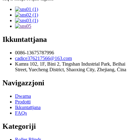
Ikkuntattjana
0086-13675787996
cadice376217566@163.com
Kamra 102, 1F, Bini 2, Tingshan Industrial Park, Beihai
Street, Yuecheng District, Shaoxing City, Zhejiang, Ċina
Navigazzjoni
Dwarna
Prodotti
Ikkuntattjana
FAQs
Kategoriji
Roller Blinds