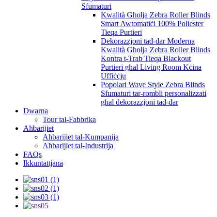
Sfumaturi
Kwalità Għolja Zebra Roller Blinds
Smart Awtomatiċi 100% Poliester
Tieqa Purtieri
Dekorazzjoni tad-dar Moderna
Kwalità Għolja Zebra Roller Blinds
Kontra t-Trab Tieqa Blackout
Purtieri għal Living Room Kċina
Uffiċċju
Popolari Wave Style Zebra Blinds
Sfumaturi tar-rombli personalizzati
għal dekorazzjoni tad-dar
Dwarna
Tour tal-Fabbrika
Aħbarijiet
Aħbarijiet tal-Kumpanija
Aħbarijiet tal-Industrija
FAQs
Ikkuntattjana