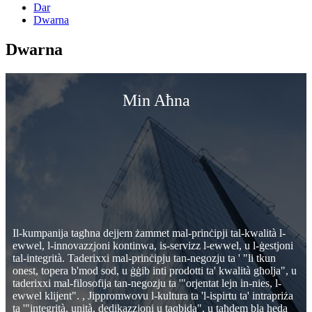
Dar
Dwarna
Dwarna
Min Aħna
Il-kumpanija tagħna dejjem żammet mal-prinċipji tal-kwalità l-
ewwel, l-innovazzjoni kontinwa, is-servizz l-ewwel, u l-ġestjoni
tal-integrità. Taderixxi mal-prinċipju tan-negozju ta ' "li tkun
onest, topera b'mod sod, u ġġib inti prodotti ta' kwalità għolja", u
taderixxi mal-filosofija tan-negozju ta '"orjentat lejn in-nies, l-
ewwel klijent". , Jippromwovu l-kultura ta 'l-ispirtu ta' intrapriża
ta '"integrità, unità, dedikazzjoni u taqbida", u taħdem bla heda