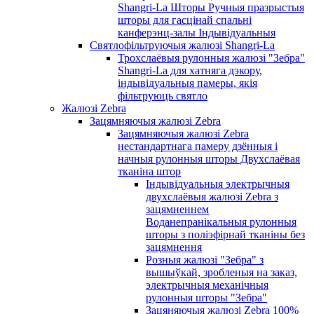
Shangri-La Шторы Ручныя празрыстыя
шторы для гасцінай спальні
канферэнц-залы Індывідуальныя
Святлофільтруючыя жалюзі Shangri-La
Трохслаёвыя рулонныя жалюзі "Зебра"
Shangri-La для хатняга дэкору,
індывідуальныя памеры, якія
фільтруюць святло
Жалюзі Zebra
Зацямняючыя жалюзі Zebra
Зацямняючыя жалюзі Zebra
нестандартнага памеру дзённыя і
начныя рулонныя шторы Двухслаёвая
тканіна штор
Індывідуальныя электрычныя
двухслаёвыя жалюзі Zebra з
зацямненнем
Воданепранікальныя рулонныя
шторы з поліэфірнай тканіны без
зацямнення
Розныя жалюзі "Зебра" з
вышыўкай, зробленыя на заказ,
электрычныя механічныя
рулонныя шторы "Зебра"
Зацяняючыя жалюзі Zebra 100%