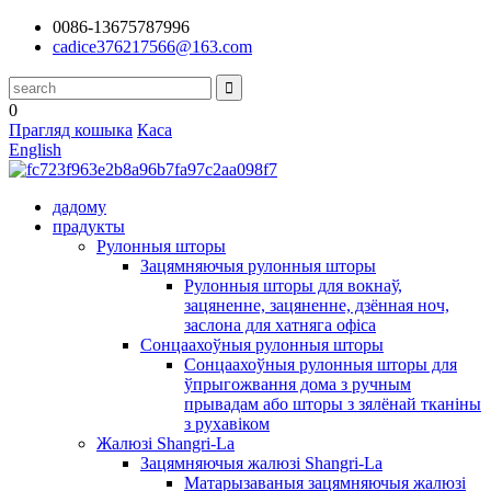
0086-13675787996
cadice376217566@163.com
0
Прагляд кошыка
Каса
English
дадому
прадукты
Рулонныя шторы
Зацямняючыя рулонныя шторы
Рулонныя шторы для вокнаў,
зацяненне, зацяненне, дзённая ноч,
заслона для хатняга офіса
Сонцаахоўныя рулонныя шторы
Сонцаахоўныя рулонныя шторы для
ўпрыгожвання дома з ручным
прывадам або шторы з зялёнай тканіны
з рухавіком
Жалюзі Shangri-La
Зацямняючыя жалюзі Shangri-La
Матарызаваныя зацямняючыя жалюзі