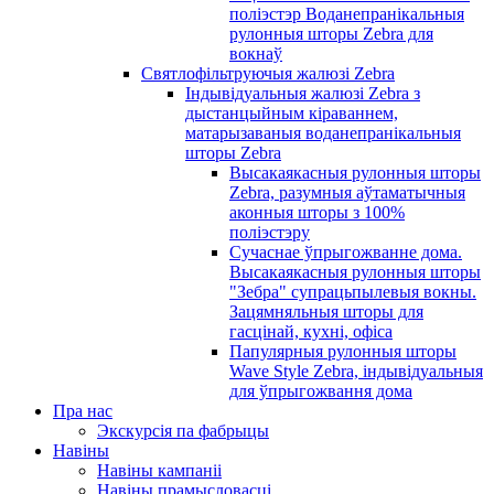
поліэстэр Воданепранікальныя
рулонныя шторы Zebra для
вокнаў
Святлофільтруючыя жалюзі Zebra
Індывідуальныя жалюзі Zebra з
дыстанцыйным кіраваннем,
матарызаваныя воданепранікальныя
шторы Zebra
Высакаякасныя рулонныя шторы
Zebra, разумныя аўтаматычныя
аконныя шторы з 100%
поліэстэру
Сучаснае ўпрыгожванне дома.
Высакаякасныя рулонныя шторы
"Зебра" супрацьпылевыя вокны.
Зацямняльныя шторы для
гасцінай, кухні, офіса
Папулярныя рулонныя шторы
Wave Style Zebra, індывідуальныя
для ўпрыгожвання дома
Пра нас
Экскурсія па фабрыцы
Навіны
Навіны кампаніі
Навіны прамысловасці