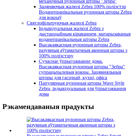
механічныя рулонныя шторы "Зебра"
Зацяняючыя жалюзі Zebra 100% поліэстэр
Воданепранікальныя рулонныя шторы Zebra
для вокнаў
Святлофільтруючыя жалюзі Zebra
Індывідуальныя жалюзі Zebra з
дыстанцыйным кіраваннем, матарызаваныя
воданепранікальныя шторы Zebra
Высакаякасныя рулонныя шторы Zebra,
разумныя аўтаматычныя аконныя шторы з
100% поліэстэру
Сучаснае ўпрыгожванне дома.
Высакаякасныя рулонныя шторы "Зебра"
супрацьпылевыя вокны. Зацямняльныя
шторы для гасцінай, кухні, офіса
Папулярныя рулонныя шторы Wave Style
Zebra, індывідуальныя для ўпрыгожвання
дома
Рэкамендаваныя прадукты
Высакаякасныя рулонныя шторы Zebra Smart