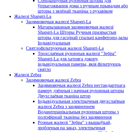
Сонцаахоўныя рулонныя шторы для
ўпрыгожвання дома з ручным прывадам або
шторы з зялёнай тканіны з рухавіком
Жалюзі Shangri-La
Зацямняючыя жалюзі Shangri-La
Матарызаваныя зацямняючыя жалюзі
Shangri-La Шторы Ручныя празрыстыя
шторы для гасцінай спальні канферэнц-залы
Індывідуальныя
Святлофільтруючыя жалюзі Shangri-La
Трохслаёвыя рулонныя жалюзі "Зебра"
Shangri-La для хатняга дэкору,
індывідуальныя памеры, якія фільтруюць
святло
Жалюзі Zebra
Зацямняючыя жалюзі Zebra
Зацямняючыя жалюзі Zebra нестандартнага
памеру дзённыя і начныя рулонныя шторы
Двухслаёвая тканіна штор
Індывідуальныя электрычныя двухслаёвыя
жалюзі Zebra з зацямненнем
Воданепранікальныя рулонныя шторы з
поліэфірнай тканіны без зацямнення
Розныя жалюзі "Зебра" з вышыўкай,
зробленыя на заказ, электрычныя