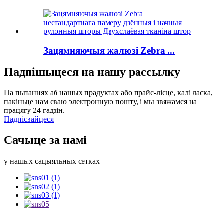
Зацямняючыя жалюзі Zebra ...
Падпішыцеся на нашу рассылку
Па пытаннях аб нашых прадуктах або прайс-лісце, калі ласка,
пакіньце нам сваю электронную пошту, і мы звяжамся на
працягу 24 гадзін.
Падпісвайцеся
Сачыце за намі
у нашых сацыяльных сетках