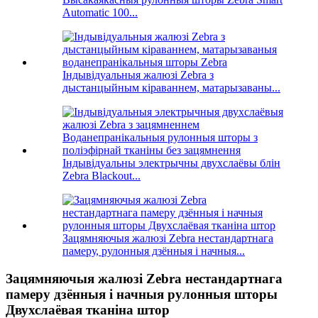
Automatic 100...
Індывідуальныя жалюзі Zebra з
дыстанцыйным кіраваннем, матарызаваны...
Індывідуальны электрычны двухслаёвы блін
Zebra Blackout...
Зацямняючыя жалюзі Zebra нестандартнага
памеру, рулонныя дзённыя і начныя...
Зацямняючыя жалюзі Zebra нестандартнага
памеру дзённыя і начныя рулонныя шторы
Двухслаёвая тканіна штор