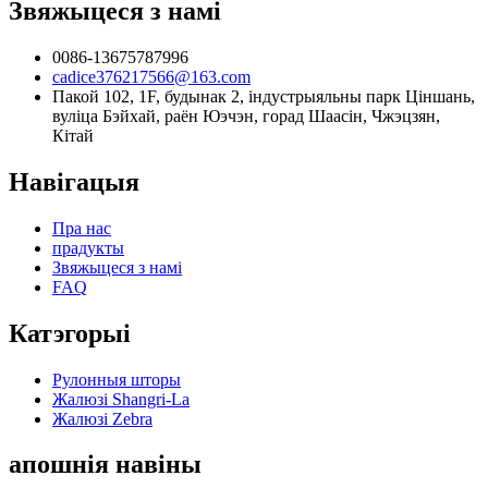
Звяжыцеся з намі
0086-13675787996
cadice376217566@163.com
Пакой 102, 1F, будынак 2, індустрыяльны парк Ціншань,
вуліца Бэйхай, раён Юэчэн, горад Шаасін, Чжэцзян,
Кітай
Навігацыя
Пра нас
прадукты
Звяжыцеся з намі
FAQ
Катэгорыі
Рулонныя шторы
Жалюзі Shangri-La
Жалюзі Zebra
апошнія навіны