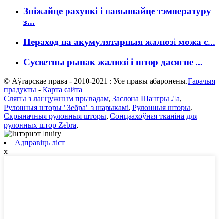
Зніжайце рахункі і павышайце тэмпературу
з...
Пераход на акумулятарныя жалюзі можа с...
Сусветны рынак жалюзі і штор дасягне ...
© Аўтарскае права - 2010-2021 : Усе правы абаронены.
Гарачыя
прадукты
-
Карта сайта
Сляпы з ланцужным прывадам
,
Заслона Шангры Ла
,
Рулонныя шторы "Зебра" з шарыкамі
,
Рулонныя шторы
,
Скрыначныя рулонныя шторы
,
Сонцаахоўная тканіна для
рулонных штор Zebra
,
Адправіць ліст
x