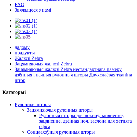
FAQ
Звяжыцеся з намі
дадому
прадукты
Жалюзі Zebra
Зацямняючыя жалюзі Zebra
Зацямняючыя жалюзі Zebra нестандартнага памеру
дзённыя і начныя рулонныя шторы Двухслаёвая тканіна
штор
Катэгорыі
Рулонныя шторы
Зацямняючыя рулонныя шторы
Рулонныя шторы для вокнаў, зацяненне,
зацяненне, дзённая ноч, заслона для хатняга
офіса
Сонцаахоўныя рулонныя шторы