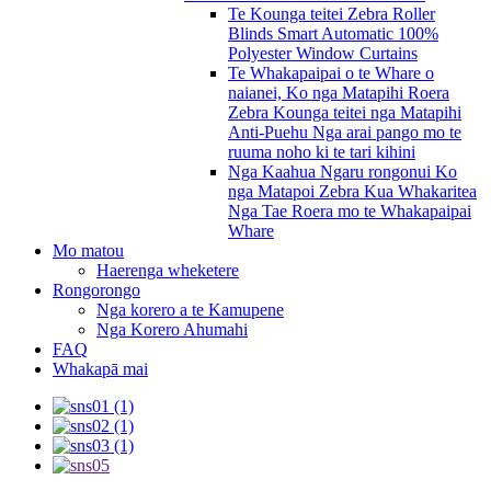
Te Kounga teitei Zebra Roller
Blinds Smart Automatic 100%
Polyester Window Curtains
Te Whakapaipai o te Whare o
naianei, Ko nga Matapihi Roera
Zebra Kounga teitei nga Matapihi
Anti-Puehu Nga arai pango mo te
ruuma noho ki te tari kihini
Nga Kaahua Ngaru rongonui Ko
nga Matapoi Zebra Kua Whakaritea
Nga Tae Roera mo te Whakapaipai
Whare
Mo matou
Haerenga wheketere
Rongorongo
Nga korero a te Kamupene
Nga Korero Ahumahi
FAQ
Whakapā mai