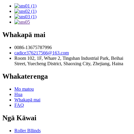
Whakapā mai
0086-13675787996
cadice376217566@163.com
Room 102, 1F, Whare 2, Tingshan Industrial Park, Beihai
Street, Yuecheng District, Shaoxing City, Zhejiang, Haina
Whakaterenga
Mo matou
Hua
Whakapā mai
FAQ
Ngā Kāwai
Roller Bllinds