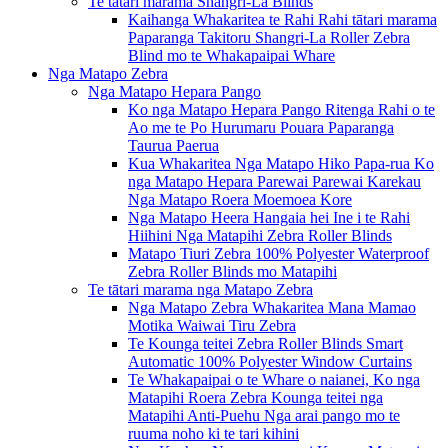
Te tātari marama Shangri-La Blinds
Kaihanga Whakaritea te Rahi Rahi tātari marama
Paparanga Takitoru Shangri-La Roller Zebra
Blind mo te Whakapaipai Whare
Nga Matapo Zebra
Nga Matapo Hepara Pango
Ko nga Matapo Hepara Pango Ritenga Rahi o te
Ao me te Po Hurumaru Pouara Paparanga
Taurua Paerua
Kua Whakaritea Nga Matapo Hiko Papa-rua Ko
nga Matapo Hepara Parewai Parewai Karekau
Nga Matapo Roera Moemoea Kore
Nga Matapo Heera Hangaia hei Ine i te Rahi
Hiihini Nga Matapihi Zebra Roller Blinds
Matapo Tiuri Zebra 100% Polyester Waterproof
Zebra Roller Blinds mo Matapihi
Te tātari marama nga Matapo Zebra
Nga Matapo Zebra Whakaritea Mana Mamao
Motika Waiwai Tiru Zebra
Te Kounga teitei Zebra Roller Blinds Smart
Automatic 100% Polyester Window Curtains
Te Whakapaipai o te Whare o naianei, Ko nga
Matapihi Roera Zebra Kounga teitei nga
Matapihi Anti-Puehu Nga arai pango mo te
ruuma noho ki te tari kihini