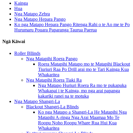
Kainga
Hua
Nga Matapo Zebra
Nga Matapo Hepara Pango
Ko nga Matapo Hepara Pango Ritenga Rahi o te Ao me te Po
Hurumaru Pouara Paparanga Taurua Paerua
Ngā Kāwai
Roller Bllinds
Nga Matapihi Roera Pango
Roera Matapihi Matapo mo te Matapihi Blackout
Tiuriuri Raa Po Drill arai mo te Tari Kainga Kua
Whakaritea
Nga Matapihi Roera Tiaki Ra
Nga Matapo Huriuri Roera Ra mo te pukapuka
Whakapai i te Kainga, mo nga arai papanga
kakariki ranei na te motuka
Nga Matapo Shangri-La
Blackout Shangri-La Blinds
Ko nga Matapo a Shangri-La He Matapihi Nga
Matapihi A-ringa Nga Arai Maamaa Mo Te
Roopu Noho Roopu Whare Rua Hui Kua
Whakaritea