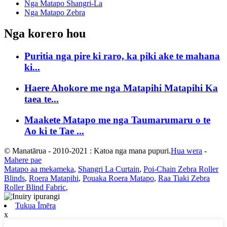
Nga Matapo Shangri-La
Nga Matapo Zebra
Nga korero hou
Puritia nga pire ki raro, ka piki ake te mahana
ki...
Haere Ahokore me nga Matapihi Matapihi Ka
taea te...
Maakete Matapo me nga Taumarumaru o te
Ao ki te Tae ...
© Manatārua - 2010-2021 : Katoa nga mana pupuri.
Hua wera
-
Mahere pae
Matapo aa mekameka
,
Shangri La Curtain
,
Poi-Chain Zebra Roller
Blinds
,
Roera Matapihi
,
Pouaka Roera Matapo
,
Raa Tiaki Zebra
Roller Blind Fabric
,
Tukua Īmēra
x