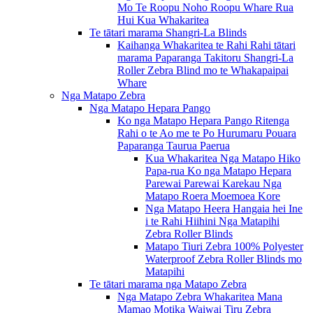
Mo Te Roopu Noho Roopu Whare Rua
Hui Kua Whakaritea
Te tātari marama Shangri-La Blinds
Kaihanga Whakaritea te Rahi Rahi tātari
marama Paparanga Takitoru Shangri-La
Roller Zebra Blind mo te Whakapaipai
Whare
Nga Matapo Zebra
Nga Matapo Hepara Pango
Ko nga Matapo Hepara Pango Ritenga
Rahi o te Ao me te Po Hurumaru Pouara
Paparanga Taurua Paerua
Kua Whakaritea Nga Matapo Hiko
Papa-rua Ko nga Matapo Hepara
Parewai Parewai Karekau Nga
Matapo Roera Moemoea Kore
Nga Matapo Heera Hangaia hei Ine
i te Rahi Hiihini Nga Matapihi
Zebra Roller Blinds
Matapo Tiuri Zebra 100% Polyester
Waterproof Zebra Roller Blinds mo
Matapihi
Te tātari marama nga Matapo Zebra
Nga Matapo Zebra Whakaritea Mana
Mamao Motika Waiwai Tiru Zebra