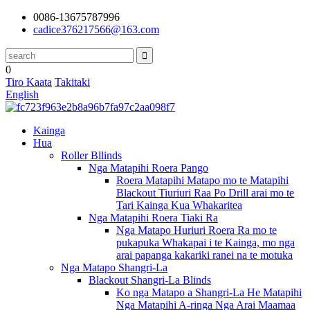
0086-13675787996
cadice376217566@163.com
0
Tiro Kaata
Takitaki
English
Kainga
Hua
Roller Bllinds
Nga Matapihi Roera Pango
Roera Matapihi Matapo mo te Matapihi
Blackout Tiuriuri Raa Po Drill arai mo te
Tari Kainga Kua Whakaritea
Nga Matapihi Roera Tiaki Ra
Nga Matapo Huriuri Roera Ra mo te
pukapuka Whakapai i te Kainga, mo nga
arai papanga kakariki ranei na te motuka
Nga Matapo Shangri-La
Blackout Shangri-La Blinds
Ko nga Matapo a Shangri-La He Matapihi
Nga Matapihi A-ringa Nga Arai Maamaa