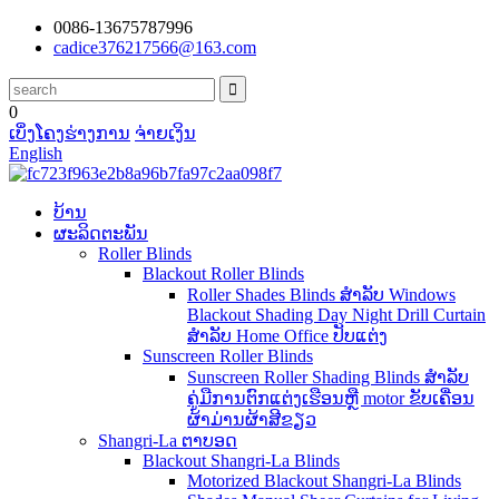
0086-13675787996
cadice376217566@163.com
0
ເບິ່ງໂຄງຮ່າງການ
ຈ່າຍເງິນ
English
ບ້ານ
ຜະລິດຕະພັນ
Roller Blinds
Blackout Roller Blinds
Roller Shades Blinds ສໍາລັບ Windows
Blackout Shading Day Night Drill Curtain
ສໍາລັບ Home Office ປັບແຕ່ງ
Sunscreen Roller Blinds
Sunscreen Roller Shading Blinds ສໍາລັບ
ຄູ່ມືການຕົກແຕ່ງເຮືອນຫຼື motor ຂັບເຄື່ອນ
ຜ້າມ່ານຜ້າສີຂຽວ
Shangri-La ຕາບອດ
Blackout Shangri-La Blinds
Motorized Blackout Shangri-La Blinds