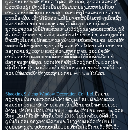
ຍູ້ວັດທະນະທໍາວິສາຫະກິດ "ຊື່ສັດ, ສາມັກຄີ, ອຸທິດຕົນແລະຕໍ່ສູ້",
ແລະເຮັດວຽກຢ່າງບໍ່ອິດເມື່ອຍເພື່ອສະຫນອງມະຫາຊົນດ້ວຍ
ຜະລິດຕະພັນທີ່ມີຄຸນນະພາບສູງ, ຄວາມຈິງໃຈແລະການບໍລິການ
ແບບມືອາຊີບ, ເຊິ່ງໄດ້ຮັບຄວາມນິຍົມຈາກຜູ້ບໍລິໂພກຢ່າງເລິກເຊິ່ງ.
ດ້ວຍປະສົບການການຕະຫຼາດທີ່ອຸດົມສົມບູນ, ການຄຸ້ມຄອງ
ຍຸດທະສາດຂອງບໍລິສັດແລະຄວາມໄດ້ປຽບຂອງພອນສະຫວັນ, ບໍລິ
ສັດກໍາລັງຄົ້ນຫາຢ່າງຕໍ່ເນື່ອງແລະກ້າວໄປຂ້າງຫນ້າ, ແລະມຸ່ງຫມັ້ນ
ທີ່ຈະສົ່ງເສີມການພັດທະນາຂອງຮ້ານຂາຍຍ່ອຍຜ້າມ່ານ. ພວກເຮົາ
ຈະກ້າວໄປຂ້າງໜ້າຢ່າງບໍ່ຢຸດຢັ້ງ ແລະ ສືບຕໍ່ໄປຕາມເສັ້ນຂະໜານ
ຂອງຄວາມຊ່ຽວຊານ ແລະ ຄວາມຫຼາກຫຼາຍ, ແລະນຳເອົາ
ຜະລິດຕະພັນ ແລະ ການບໍລິການທີ່ດີທີ່ສຸດໃຫ້ກັບຜູ້ບໍລິໂພກທີ່
ຕ້ອງການຫຼາຍທີ່ສຸດ. ພວກເຮົາກໍາລັງເຮັດວຽກຫນັກ. ພວກເຮົາ
ເຊື່ອໃນມືອາຊີບ, ຜະລິດຕະພັນທີ່ດີກວ່າແລະການບໍລິການທີ່ດີ. ຈະ
ຊ່ວຍໃຫ້ພວກເຮົາສ້າງສະຖານະການ win-win ໃນໂລກ.
Shaoxing Sisheng Window Decoration Co., Ltd.
ມີຄວາມ
ຊ່ຽວຊານໃນການຜະລິດຜ້າມ່ານທີ່ກຽມພ້ອມ, ຜ້າມ່ານແລະ
ສ່ວນປະກອບຂອງຜ້າມ່ານ. ພວກເຮົາມີຜ້າມ່ານມ້າລາຍປະເພດ
ຕ່າງໆ, ຜ້າມ່ານມ້ວນ, ຜ້າມ່ານ shangrila, ຜ້າມ່ານ venetian, ແລະ
ອື່ນໆ. ມັນໄດ້ຖືກສ້າງຕັ້ງຂຶ້ນໃນປີ 2016. ໃນປັດຈຸບັນ, ບໍລິສັດຍັງ
ຢູ່ໃນຂັ້ນຕອນຂອງການພັດທະນາ. ໂຮງງານຜະລິດຜ້າມ່ານມີ
ຄຸນນະພາບສູງ, ອຸປະກອນເສີມແລະເຕັກໂນໂລຢີການຕັດທີ່ດີເລີດ.