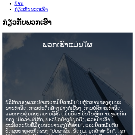
ບ້ານ
ກ່ຽວກັບພວກເຮົາ
ກ່ຽວກັບພວກເຮົາ
ພວກເຮົາແມ່ນໃຜ
ບໍລິສັດຂອງພວກເຮົາສະເຫມີຍຶດຫມັ້ນໃນຫຼັກການຂອງຄຸນນະ
ພາບທໍາອິດ, ການປະດິດສ້າງຢ່າງຕໍ່ເນື່ອງ, ການບໍລິການທໍາອິດ,
ແລະການຄຸ້ມຄອງຄວາມຊື່ສັດ. ມັນຍຶດຫມັ້ນໃນຫຼັກການທຸລະກິດ
ຂອງ "ມີຄວາມຊື່ສັດ, ປະຕິບັດຢ່າງບໍ່ຢຸດຢັ້ງ, ແລະນໍາເອົາ
ຜະລິດຕະພັນທີ່ມີຄຸນນະພາບສູງໃຫ້ທ່ານ", ແລະຍຶດຫມັ້ນກັບ
ປັດຊະຍາທຸລະກິດຂອງ "ປະຊາຊົນ, ຮັດກຸມ, ລູກຄ້າທໍາອິດ". , ຊຸກ