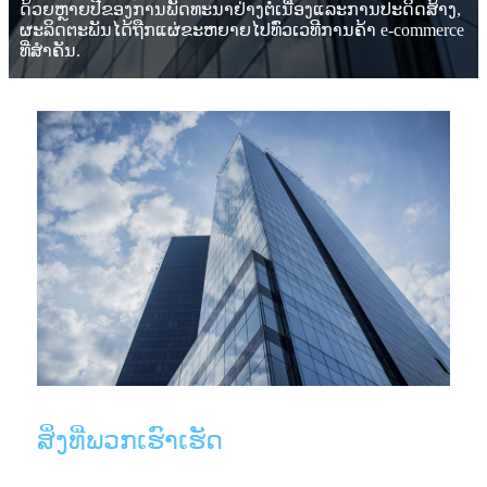
ດ້ວຍຫຼາຍປີຂອງການພັດທະນາຢ່າງຕໍ່ເນື່ອງແລະການປະດິດສ້າງ,
ຜະລິດຕະພັນໄດ້ຖືກແຜ່ຂະຫຍາຍໄປທົ່ວເວທີການຄ້າ e-commerce
ທີ່ສໍາຄັນ.
ສິ່ງທີ່ພວກເຮົາເຮັດ