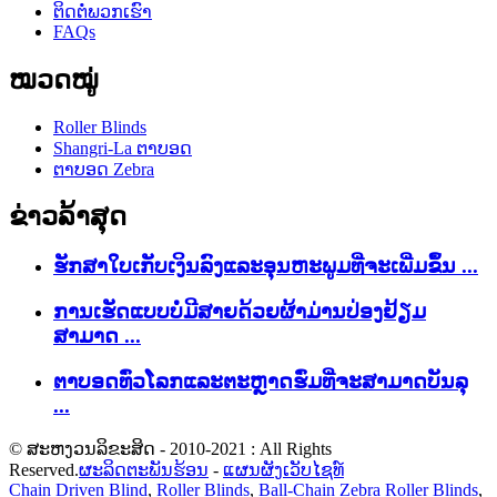
ຕິດຕໍ່ພວກເຮົາ
FAQs
ໝວດໝູ່
Roller Blinds
Shangri-La ຕາບອດ
ຕາບອດ Zebra
ຂ່າວລ້າສຸດ
ຮັກສາ​ໃບ​ເກັບ​ເງິນ​ລົງ​ແລະ​ອຸນ​ຫະ​ພູມ​ທີ່​ຈະ​ເພີ່ມ​ຂຶ້ນ ...
ການເຮັດແບບບໍ່ມີສາຍດ້ວຍຜ້າມ່ານປ່ອງຢ້ຽມ
ສາມາດ ...
ຕາບອດທົ່ວໂລກແລະຕະຫຼາດຮົ່ມທີ່ຈະສາມາດບັນລຸ
...
© ສະຫງວນລິຂະສິດ - 2010-2021 : All Rights
Reserved.
ຜະລິດຕະພັນຮ້ອນ
-
ແຜນຜັງເວັບໄຊທ໌
Chain Driven Blind
,
Roller Blinds
,
Ball-Chain Zebra Roller Blinds
,