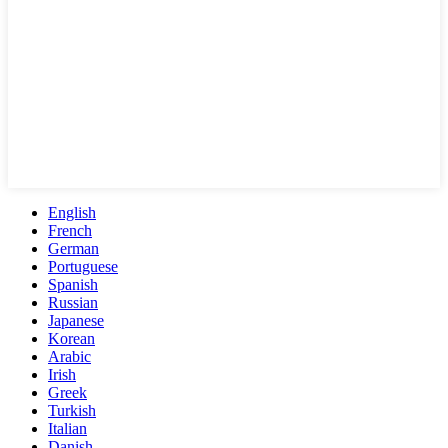
English
French
German
Portuguese
Spanish
Russian
Japanese
Korean
Arabic
Irish
Greek
Turkish
Italian
Danish