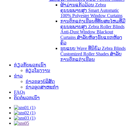
ຜ້າມ່ານແກ້ວມ້ວນ Zebra
ຄຸນນະພາບສູງ Smart Automatic
100% Polyester Window Curtains
ການຕົກແຕ່ງເຮືອນທີ່ທັນສະໄຫມທີ່ມີ
ຄຸນນະພາບສູງ Zebra Roller Blinds
Anti-Dust Window Blackout
Curtains ສໍາລັບຫ້ອງຮັບແຂກຫ້ອງ
ຄົວ
ຮູບແບບ Wave ທີ່ນິຍົມ Zebra Blinds
Customized Roller Shades ສໍາລັບ
ການຕົກແຕ່ງເຮືອນ
ກ່ຽວກັບພວກເຮົາ
ທ່ຽວໂຮງງານ
ຂ່າວ
ຂ່າວຂອງບໍລິສັດ
ຂ່າວອຸດສາຫະກໍາ
FAQs
ຕິດຕໍ່ພວກເຮົາ