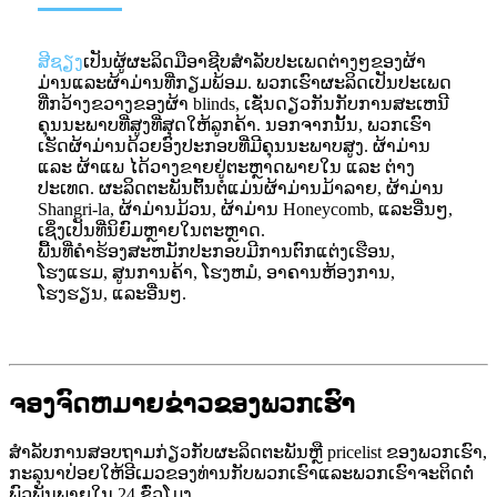
ສີຊຽງ
ເປັນຜູ້ຜະລິດມືອາຊີບສໍາລັບປະເພດຕ່າງໆຂອງຜ້າ
ມ່ານແລະຜ້າມ່ານທີ່ກຽມພ້ອມ. ພວກ​ເຮົາ​ຜະ​ລິດ​ເປັນ​ປະ​ເພດ​
ທີ່​ກວ້າງ​ຂວາງ​ຂອງ​ຜ້າ blinds​, ເຊັ່ນ​ດຽວ​ກັນ​ກັບ​ການ​ສະ​ເຫນີ​
ຄຸນ​ນະ​ພາບ​ທີ່​ສູງ​ທີ່​ສຸດ​ໃຫ້​ລູກ​ຄ້າ​. ນອກຈາກນັ້ນ, ພວກເຮົາ
ເຮັດຜ້າມ່ານດ້ວຍອົງປະກອບທີ່ມີຄຸນນະພາບສູງ. ຜ້າມ່ານ
ແລະ ຜ້າແພ ໄດ້ວາງຂາຍຢູ່ຕະຫຼາດພາຍໃນ ແລະ ຕ່າງ
ປະເທດ. ຜະລິດຕະພັນຕົ້ນຕໍແມ່ນຜ້າມ່ານມ້າລາຍ, ຜ້າມ່ານ
Shangri-la, ຜ້າມ່ານມ້ວນ, ຜ້າມ່ານ Honeycomb, ແລະອື່ນໆ,
ເຊິ່ງເປັນທີ່ນິຍົມຫຼາຍໃນຕະຫຼາດ.
ພື້ນທີ່ຄໍາຮ້ອງສະຫມັກປະກອບມີການຕົກແຕ່ງເຮືອນ,
ໂຮງແຮມ, ສູນການຄ້າ, ໂຮງຫມໍ, ອາຄານຫ້ອງການ,
ໂຮງຮຽນ, ແລະອື່ນໆ.
ຈອງຈົດຫມາຍຂ່າວຂອງພວກເຮົາ
ສໍາ​ລັບ​ການ​ສອບ​ຖາມ​ກ່ຽວ​ກັບ​ຜະ​ລິດ​ຕະ​ພັນ​ຫຼື pricelist ຂອງ​ພວກ​ເຮົາ​,
ກະ​ລຸ​ນາ​ປ່ອຍ​ໃຫ້​ອີ​ເມວ​ຂອງ​ທ່ານ​ກັບ​ພວກ​ເຮົາ​ແລະ​ພວກ​ເຮົາ​ຈະ​ຕິດ​ຕໍ່​
ພົວ​ພັນ​ພາຍ​ໃນ 24 ຊົ່ວ​ໂມງ​.