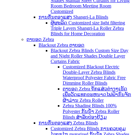
Shades Manual Sheer Curtains for Living
Room Bedroom Meeting Room
Customized
ການກັ່ນຕອງແສງ Shangri-La Blinds
ຜູ້ຜະລິດ Customized size light filtering
Triple Layers Shangri-La Roller Zebra
Blinds for Home Decoration
ຕາບອດ Zebra
Blackout Zebra ຕາບອດ
Blackout Zebra Blinds Custom Size Day
and Night Roller Shades Double Layer
Curtains Fabric
Customized Blackout Electric
Double-Layer Zebra Blinds
Waterproof Polyester Fabric Free
Dimming Roller Blinds
ຕາບອດ Zebra ຖັກແສ່ວຕ່າງໆເຮັດ
ເພື່ອວັດແທກຂະຫນາດໄຟຟ້າກົນຈັກ
ຜ້າມ່ານ Zebra Roller
Zebra Shading Blinds 100%
Polyester ກັນນ້ໍາ Zebra Roller
Blinds ສໍາລັບປ່ອງຢ້ຽມ
ການກັ່ນຕອງແສງ Zebra Blinds
Customized Zebra Blinds ການຄວບຄຸມ
ໄລຍະໄກ motorized ກັນນ້ໍາ Zebra Shades