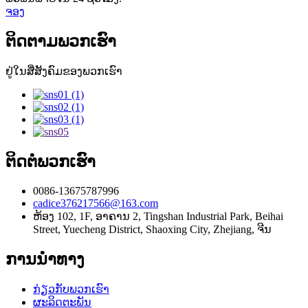
ຈອງ
ຕິດຕາມພວກເຮົາ
ຢູ່ໃນສື່ສັງຄົມຂອງພວກເຮົາ
ຕິດຕໍ່ພວກເຮົາ
0086-13675787996
cadice376217566@163.com
ຫ້ອງ 102, 1F, ອາຄານ 2, Tingshan Industrial Park, Beihai
Street, Yuecheng District, Shaoxing City, Zhejiang, ຈີນ
ການນໍາທາງ
ກ່ຽວກັບພວກເຮົາ
ຜະລິດຕະພັນ