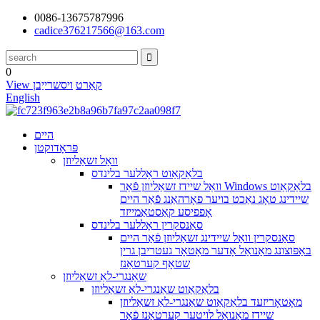
0086-13675787996
cadice376217566@163.com
0
View קאַרט
ויסשרייַבן
English
היים
פּראָדוקטן
וואַל זשאַליוזן
בלאַקאַוט ראָללער בלינדס
וואַל שיידז זשאַליוזן פֿאַר Windows בלאַקאַוט
שיידינג טאָג נאַכט בויער פאָרהאַנג פֿאַר היים
אָפפיסע קאַסטאַמייזד
סאַנסקרין ראָללער בלינדס
סאַנסקרין וואַל שיידינג זשאַליוזן פֿאַר היים
באַפּוצונג מאַנואַל אָדער מאָטאָר געטריבן גרין
שטאָף קערטאַנז
שאַנגרי-לאַ זשאַליוזן
בלאַקאַוט שאַנגרי-לאַ זשאַליוזן
מאָטאָריזעד בלאַקאַוט שאַנגרי-לאַ זשאַליוזן
שיידז מאַנואַל לויטער קערטאַנז פֿאַר