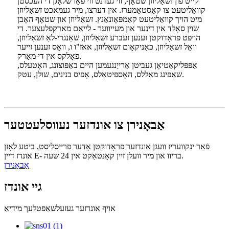
קייט פון זשאַליוזן שטאָף, ווי געזונט ווי פאָרשלאָגן די העכסטן
קוואַליטעט צו קאַסטאַמערז. אין דערצו, מיר געמאכט זשאַליוזן
מיט הויך קוואַליטעט קאַמפּאָונאַנץ. זשאַליוזן און שטאָף האָבן
שוין סאָלד אין דינער און מעייווער - לייאַם מארקפלעצער. די
הויפּט פּראָדוקטן זענען זעברע זשאַליוזן, שאַנגרי-לאַ זשאַליוזן,
וואַל זשאַליוזן, כאַניקאָום זשאַליוזן, אאז"ו ו, וואָס זענען זייער
פאָלקס אין די מאַרק.
אַפּפּליקאַטיאָן געביטן אַרייַננעמען היים באַפּוצונג, האָטעלס,
שאַפּינג מאַללס, האָספּיטאַלס, אָפיס בנינים, שולן, עטק.
אַבאָנירן צו אונדזער נעווסלעטטער
פֿאַר ינקוועריז וועגן אונדזער פּראָדוקטן אָדער פּרייסליסט, ביטע לאָזן
אונדז דיין E- בריוו און מיר וועלן זיין קאָנטאַקט אין 24 שעה.
אַבאָנירן
גיי אונדז
אויף אונדזער געזעלשאַפטלעך מידיאַ