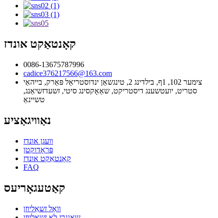
קאָנטאַקט אונדז
0086-13675787996
cadice376217566@163.com
צימער 102, 1ף, בילדינג 2, טינגשאַן ינדוסטריאַל פּאַרק, בייהאַי
סטריט, יועטשענג דיסטריקט, שאַאָקסינג סיטי, זשעדזשיאַנג,
טשיינאַ
נאַוויגאַציע
וועגן אונדז
פּראָדוקטן
קאָנטאַקט אונדז
FAQ
קאַטעגאָריעס
וואַל זשאַליוזן
שאַנגרי-לאַ זשאַליוזן