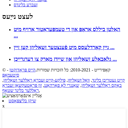
זעברע בלינדס
לעצט נייַעס
האַלטן ביללס אַראָפּ און די טעמפּעראַטור אַרויף מיט
...
גיין קאָרדלעסס מיט פֿענצטער זשאַליוזן קען זיין ...
גלאבאלע זשאַליוזן און שיידז מאַרק צו דערגרייכן ...
© קאַפּירייט - 2010-2021: כל הזכויות שמורות.
הייס פּראָדוקטן
-
סיטעמאַפּ
קייט געטריבן בלינד
,
וואַל זשאַליוזן
,
פּילקע-קייט זעבראַ ראָללער זשאַליוזן
,
באָקס ראָללער זשאַליוזן
,
שאַנגרי לאַ פאָרהאַנג
,
זון פּראַטעקשאַן זעבראַ
,
ראָללער בלינד שטאָף
שיקן בליצפּאָסט
x