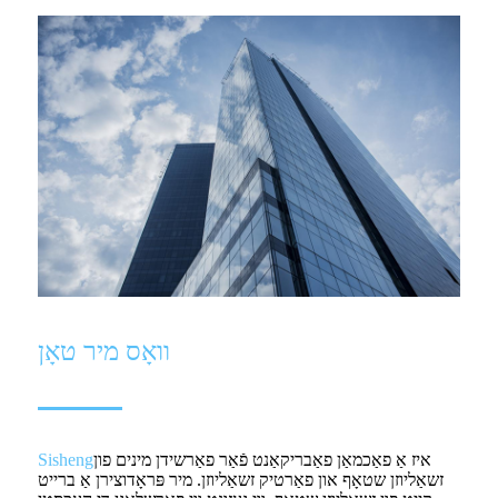
וואָס מיר טאָן
איז אַ פאַכמאַן פאַבריקאַנט פֿאַר פאַרשידן מינים פון
Sisheng
זשאַליוזן שטאָף און פאַרטיק זשאַליוזן. מיר פּראָדוצירן אַ ברייט