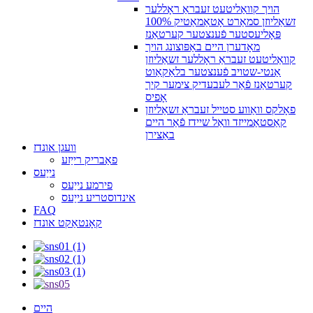
הויך קוואַליטעט זעבראַ ראָללער
זשאַליוזן סמאַרט אָטאַמאַטיק 100%
פּאָליעסטער פֿענצטער קערטאַנז
מאָדערן היים באַפּוצונג הויך
קוואַליטעט זעבראַ ראָללער זשאַליוזן
אַנטי-שטויב פֿענצטער בלאַקאַוט
קערטאַנז פֿאַר לעבעדיק צימער קיך
אָפיס
פאָלקס וואַווע סטייל זעבראַ זשאַליוזן
קאַסטאַמייזד וואַל שיידז פֿאַר היים
באַצירן
וועגן אונדז
פאַבריק רייַזע
נייַעס
פירמע נייַעס
אינדוסטריע נייַעס
FAQ
קאָנטאַקט אונדז
היים