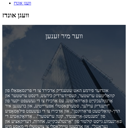
וועגן אונדז
וועגן אונדז
ווער מיר זענען
אונדזער פירמע האט שטענדיק אַדכירד צו די פּרינסאַפּאַלז פון
קוואַליטעט ערשטער, קעסיידערדיק כידעש, דינסט ערשטער און
אָרנטלעכקייַט פאַרוואַלטונג. עס אַדכירז צו די געשעפט יקער פון
"זייַענדיק ערלעך, סטעדפאַסטלי אַפּערייטינג, און ברענגען איר
הויך-קוואַליטעט פּראָדוקטן", און אַדכירז צו די געשעפט פילאָסאָפיע
פון ​​"מענטשן-אָריענטיד, קונה ערשטער". , אַדוואָקאַטינג די
פאַרנעמונג גייסט קולטור פון "אָרנטלעכקייַט, אחדות, דעדיקאַציע און
געראַנגל", און ארבעטן טיירלאַסלי צו צושטעלן די מאסע מיט