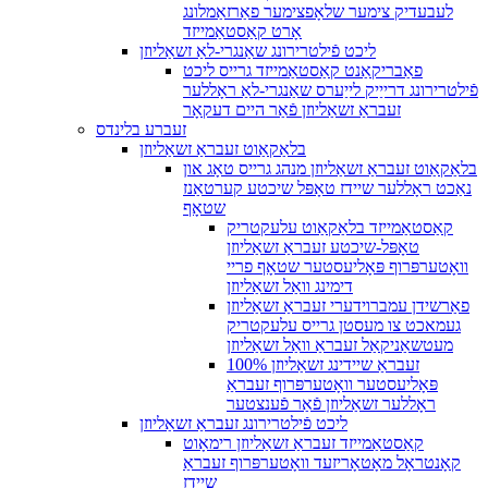
לעבעדיק צימער שלאָפצימער פאַרזאַמלונג
אָרט קאַסטאַמייזד
ליכט פֿילטרירונג שאַנגרי-לאַ זשאַליוזן
פאַבריקאַנט קאַסטאַמייזד גרייס ליכט
פֿילטרירונג דרייַיק לייַערס שאַנגרי-לאַ ראָללער
זעבראַ זשאַליוזן פֿאַר היים דעקאָר
זעברע בלינדס
בלאַקאַוט זעבראַ זשאַליוזן
בלאַקאַוט זעבראַ זשאַליוזן מנהג גרייס טאָג און
נאַכט ראָללער שיידז טאָפּל שיכטע קערטאַנז
שטאָף
קאַסטאַמייזד בלאַקאַוט עלעקטריק
טאָפּל-שיכטע זעבראַ זשאַליוזן
וואָטערפּרוף פּאָליעסטער שטאָף פריי
דימינג וואַל זשאַליוזן
פאַרשידן עמברוידערי זעבראַ זשאַליוזן
געמאכט צו מעסטן גרייס עלעקטריק
מעטשאַניקאַל זעבראַ וואַל זשאַליוזן
זעבראַ שיידינג זשאַליוזן 100%
פּאָליעסטער וואָטערפּרוף זעבראַ
ראָללער זשאַליוזן פֿאַר פֿענצטער
ליכט פֿילטרירונג זעבראַ זשאַליוזן
קאַסטאַמייזד זעבראַ זשאַליוזן רימאָוט
קאָנטראָל מאָטאָריזעד וואָטערפּרוף זעבראַ
שיידז