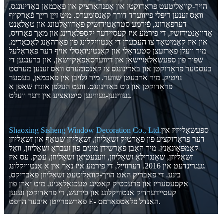
הויך-קוואַליטעט פּראָדוקטן און אָפנהאַרציק און פאַכמאַן באַדינונגס,
וואָס זענען דיפּלי פייווערד דורך קאָנסומערס. מיט זייַן רייַך פֿאַרקויף
דערפאַרונג, פֿירמע סטראַטידזשיק פאַרוואַלטונג און טאַלאַנט
אַדוואַנטידזשיז, די פירמע איז קעסיידער יקספּלאָרינג און מאַך פאָרויס,
און איז קאַמיטאַד צו העכערן די אַנטוויקלונג פון פאָרהאַנג לאַכאָדימ.
מיר וועלן פאָרזעצן סטעדאַלי און קאַנטיניואַסלי אויף דער פּאַראַלעל
שפּור פון ספּעשאַלאַזיישאַן און דיווערסאַפאַקיישאַן, און ברענגען די
בעסטער פּראָדוקטן און באַדינונגס צו קאָנסומערס וואָס זענען מערסט
נויטיק. מיר ארבעטן שווער. מיר גלויבן אין פאַכמאַן, בעסער
פּראָדוקטן און גוט באַדינונגס. וועט העלפֿן אונדז שאַפֿן אַ
געווינען-געווינען סיטואַציע אין דער וועלט.
ספּעשאַלייזיז אין
Shaoxing Sisheng Window Decoration Co., Ltd.
דער פּראָדוקציע פון ​​פאַרטיק זשאַליוזן, זשאַליוזן שטאָף און זשאַליוזן
קאַמפּאָונאַנץ. מיר האָבן פאַרשידן מינים פון זעבראַ זשאַליוזן, וואַל
זשאַליוזן, שאַנגרילאַ זשאַליוזן, ווענעטיאַן זשאַליוזן, עטק. עס איז
געגרינדעט אין 2016. דערווייַל, די פירמע איז נאָך אין אַ אַנטוויקלונג
בינע. די פאַבריק האט הויך-קוואַליטעט זשאַליוזן פאַבריקס,
אַקסעסעריז און פּרעכטיק קאַטינג טעכנאָלאָגיע. מיט יאָרן פון
קעסיידערדיק אַנטוויקלונג און כידעש, די פּראָדוקטן זענען
פאַרשפּרייטן איבער הויפּט E- האַנדל פּלאַטפאָרמס.