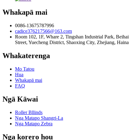
Whakapā mai
0086-13675787996
cadice376217566@163.com
Room 102, 1F, Whare 2, Tingshan Industrial Park, Beihai
Street, Yuecheng District, Shaoxing City, Zhejiang, Haina
Whakaterenga
Mo Tatou
Hua
Whakapā mai
FAQ
Ngā Kāwai
Roller Bllinds
Nga Matapo Shangri-La
Nga Matapo Zebra
Nga korero hou