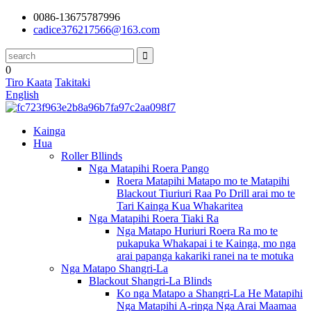
0086-13675787996
cadice376217566@163.com
0
Tiro Kaata
Takitaki
English
Kainga
Hua
Roller Bllinds
Nga Matapihi Roera Pango
Roera Matapihi Matapo mo te Matapihi
Blackout Tiuriuri Raa Po Drill arai mo te
Tari Kainga Kua Whakaritea
Nga Matapihi Roera Tiaki Ra
Nga Matapo Huriuri Roera Ra mo te
pukapuka Whakapai i te Kainga, mo nga
arai papanga kakariki ranei na te motuka
Nga Matapo Shangri-La
Blackout Shangri-La Blinds
Ko nga Matapo a Shangri-La He Matapihi
Nga Matapihi A-ringa Nga Arai Maamaa