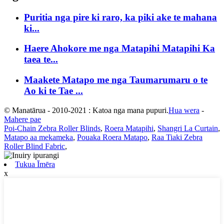
Puritia nga pire ki raro, ka piki ake te mahana
ki...
Haere Ahokore me nga Matapihi Matapihi Ka
taea te...
Maakete Matapo me nga Taumarumaru o te
Ao ki te Tae ...
© Manatārua - 2010-2021 : Katoa nga mana pupuri.
Hua wera
-
Mahere pae
Poi-Chain Zebra Roller Blinds
,
Roera Matapihi
,
Shangri La Curtain
,
Matapo aa mekameka
,
Pouaka Roera Matapo
,
Raa Tiaki Zebra
Roller Blind Fabric
,
Tukua Īmēra
x