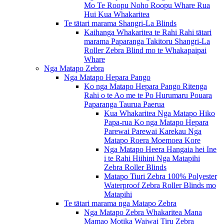
Mo Te Roopu Noho Roopu Whare Rua
Hui Kua Whakaritea
Te tātari marama Shangri-La Blinds
Kaihanga Whakaritea te Rahi Rahi tātari
marama Paparanga Takitoru Shangri-La
Roller Zebra Blind mo te Whakapaipai
Whare
Nga Matapo Zebra
Nga Matapo Hepara Pango
Ko nga Matapo Hepara Pango Ritenga
Rahi o te Ao me te Po Hurumaru Pouara
Paparanga Taurua Paerua
Kua Whakaritea Nga Matapo Hiko
Papa-rua Ko nga Matapo Hepara
Parewai Parewai Karekau Nga
Matapo Roera Moemoea Kore
Nga Matapo Heera Hangaia hei Ine
i te Rahi Hiihini Nga Matapihi
Zebra Roller Blinds
Matapo Tiuri Zebra 100% Polyester
Waterproof Zebra Roller Blinds mo
Matapihi
Te tātari marama nga Matapo Zebra
Nga Matapo Zebra Whakaritea Mana
Mamao Motika Waiwai Tiru Zebra