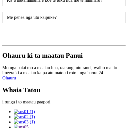
Ka whakamanahia e koe te tuku hua me te haumaru?
Me pehea nga utu kaipuke?
Ohauru ki ta maatau Panui
Mo nga patai mo a maatau hua, raarangi utu ranei, waiho mai to
imeera ki a maatau ka pa atu matou i roto i nga haora 24.
Ohauru
Whaia Tatou
i runga i to maatau paapori