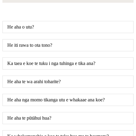
He aha o utu?
He iti rawa to ota tono?
Ka taea e koe te tuku i nga tuhinga e tika ana?
He aha te wa arahi toharite?
He aha nga momo tikanga utu e whakaae ana koe?
He aha te pūtāhui hua?