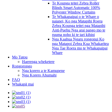
Te Kounga teitei Zebra Roller
Blinds Smart Automatic 100%
Polyester Window Curtains
Te Whakapaipai o te Whare o
naianei, Ko nga Matapihi Roera
Zebra Kounga teitei nga Matapihi
Anti-Puehu Nga arai pango mo te
ruuma noho ki te tari kihini
Nga Kaahua Ngaru rongonui Ko
nga Matapoi Zebra Kua Whakaritea
Nga Tae Roera mo te Whakapaipai
Whare
Mo Tatou
Haerenga wheketere
Rongorongo
Nga korero a te Kamupene
Nga Korero Ahumahi
FAQ
Whakapā mai