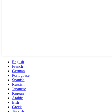
English
French
German
Portuguese
Spanish
Russian
Japanese
Korean
Arabic
Irish
Greek
Turkish