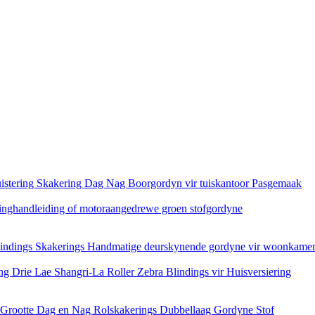
istering Skakering Dag Nag Boorgordyn vir tuiskantoor Pasgemaak
ringhandleiding of motoraangedrewe groen stofgordyne
Blindings Skakerings Handmatige deurskynende gordyne vir woonkam
ing Drie Lae Shangri-La Roller Zebra Blindings vir Huisversiering
e Grootte Dag en Nag Rolskakerings Dubbellaag Gordyne Stof