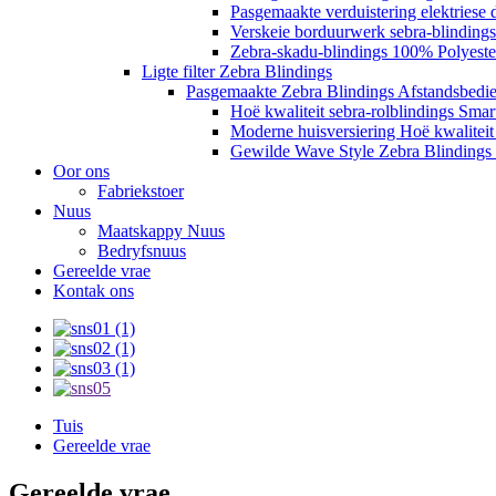
Pasgemaakte verduistering elektriese 
Verskeie borduurwerk sebra-blindings
Zebra-skadu-blindings 100% Polyester
Ligte filter Zebra Blindings
Pasgemaakte Zebra Blindings Afstandsbedie
Hoë kwaliteit sebra-rolblindings Sma
Moderne huisversiering Hoë kwaliteit
Gewilde Wave Style Zebra Blindings P
Oor ons
Fabriekstoer
Nuus
Maatskappy Nuus
Bedryfsnuus
Gereelde vrae
Kontak ons
Tuis
Gereelde vrae
Gereelde vrae