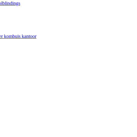
olblindings
mer kombuis kantoor