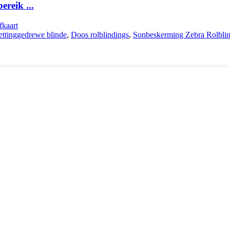
reik ...
fkaart
ttinggedrewe blinde
,
Doos rolblindings
,
Sonbeskerming Zebra Rolblin