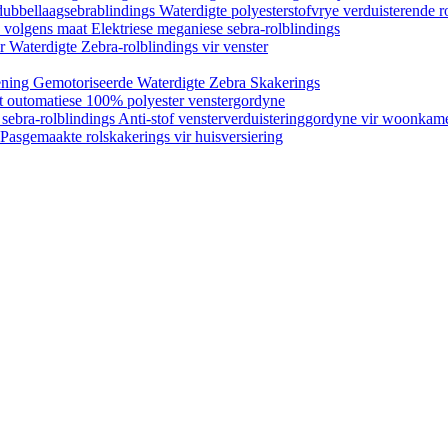
dubbellaagsebrablindings Waterdigte polyesterstofvrye verduisterende r
 volgens maat Elektriese meganiese sebra-rolblindings
 Waterdigte Zebra-rolblindings vir venster
ning Gemotoriseerde Waterdigte Zebra Skakerings
rt outomatiese 100% polyester venstergordyne
 sebra-rolblindings Anti-stof vensterverduisteringgordyne vir woonka
asgemaakte rolskakerings vir huisversiering