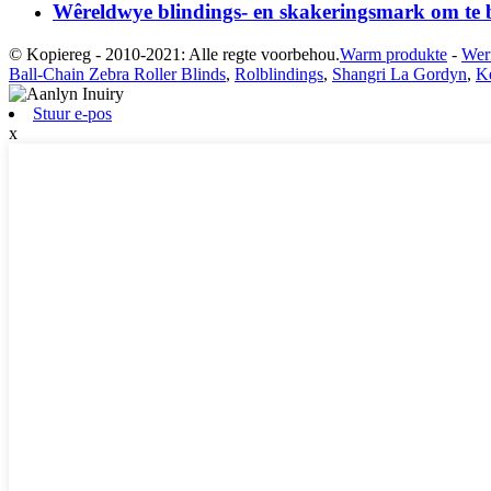
Wêreldwye blindings- en skakeringsmark om te be
© Kopiereg - 2010-2021: Alle regte voorbehou.
Warm produkte
-
Wer
Ball-Chain Zebra Roller Blinds
,
Rolblindings
,
Shangri La Gordyn
,
Ke
Stuur e-pos
x