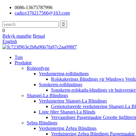
0086-13675787996
cadice376217566@163.com
0
Bekyk mandjie
Betaal
English
Tuis
Produkte
Rolgordyne
Verduistering-rolblindings
Rolskakerings Blindings vir Windows Verdu
Sonskerm-rolblindings
Sonskerm-rolskadu-blindings vir huisversie
Shangri-La Blindings
Verduistering Shangri-La Blindings
Gemotoriseerde verduistering Shangri-La 
Ligte filter Shangri-La Blinds
Vervaardiger Pasgemaakte Grootte ligfiltrer
Sebra Blindings
Verduistering Zebra Blindings
Verduistering Zebra Blindings Pasgemaakt