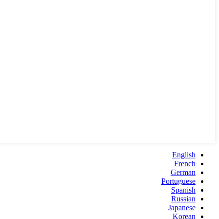
English
French
German
Portuguese
Spanish
Russian
Japanese
Korean