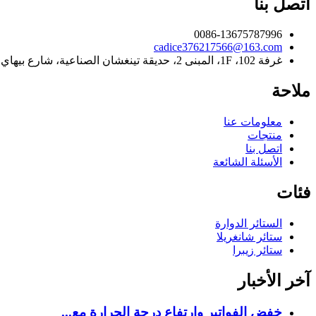
اتصل بنا
0086-13675787996
cadice376217566@163.com
غرفة 102، 1F، المبنى 2، حديقة تينغشان الصناعية، شارع بيهاي، منطقة يويتشنغ، مدينة شاوشينغ، تشجيانغ، الصين
ملاحة
معلومات عنا
منتجات
اتصل بنا
الأسئلة الشائعة
فئات
الستائر الدوارة
ستائر شانغريلا
ستائر زيبرا
آخر الأخبار
خفض الفواتير وارتفاع درجة الحرارة مع...