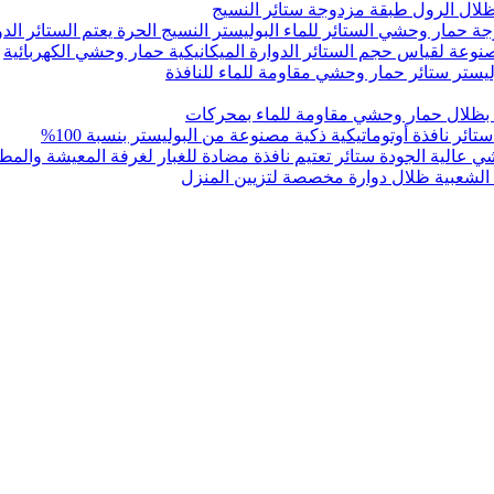
 ظلال الرول طبقة مزدوجة ستائر النسيج
 حمار وحشي الستائر للماء البوليستر النسيج الحرة يعتم الستائر الدو
عة لقياس حجم الستائر الدوارة الميكانيكية حمار وحشي الكهربائية
بظلال حمار وحشي مقاومة للماء بمحركات
ئر نافذة أوتوماتيكية ذكية مصنوعة من البوليستر بنسبة 100%
 عالية الجودة ستائر تعتيم نافذة مضادة للغبار لغرفة المعيشة والمط
لشعبية ظلال دوارة مخصصة لتزيين المنزل