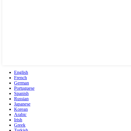
English
French
German
Portuguese
Spanish
Russian
Japanese
Korean
Arabic
Irish
Greek
Turkish