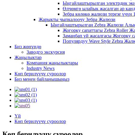
Ыңгайлаштырылган электрдик эки 
Өлчөмгө ылайык жасалган ар канд
Зебра көлөкө жалюзи терезе үчүн 
Жарыкты чыпкалоочу Зебра Жалюзи
Ыңгайлаштырылган Zebra Жалюзи Алыст
Жогорку сапаттагы Zebra Roller Ж
Заманбап үй жасалгасы Жогорку с
Популярдуу Wave Style Zebra Жал
Биз жөнүндө
Заводго экскурсия
Жаңылыктар
Компания жаңылыктары
Industry News
Көп берилүүчү суроолор
Биз менен байланышыңыз
Үй
Көп берилүүчү суроолор
Көп берилүүчү суроолор