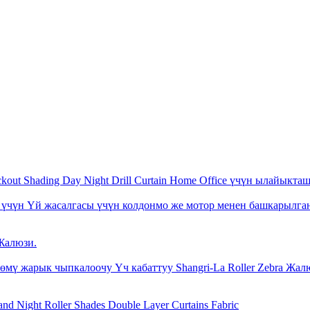
kout Shading Day Night Drill Curtain Home Office үчүн ылайыкт
и үчүн Үй жасалгасы үчүн колдонмо же мотор менен башкарылг
Жалюзи.
 жарык чыпкалоочу Үч кабаттуу Shangri-La Roller Zebra Жал
d Night Roller Shades Double Layer Curtains Fabric