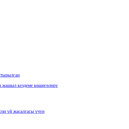
аштырылган
ан жашыл кездеме көшөгөлөрү
юзи үй жасалгасы үчүн