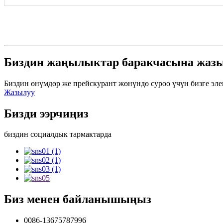
Биздин жаңылыктар баракчасына жаз
Биздин өнүмдөр же прейскурант жөнүндө суроо үчүн бизге эл
Жазылуу
Бизди ээрчиңиз
биздин социалдык тармактарда
Биз менен байланышыңыз
0086-13675787996