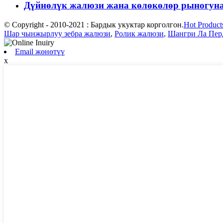
Дүйнөлүк жалюзи жана көлөкөлөр рыногуна ж
© Copyright - 2010-2021 : Бардык укуктар корголгон.
Hot Product
Шар чынжырлуу зебра жалюзи
,
Ролик жалюзи
,
Шангри Ла Пер
Email жөнөтүү
x