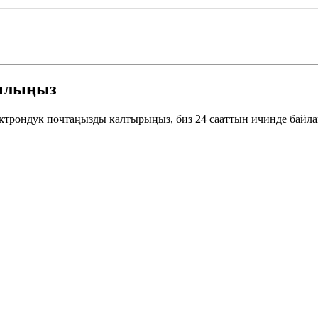
ылыңыз
ектрондук почтаңызды калтырыңыз, биз 24 сааттын ичинде байл