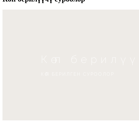
Көп берилү
КӨП БЕРИЛГЕН СУРООЛОР