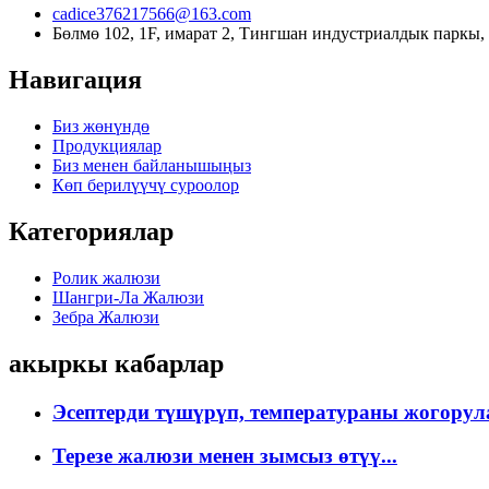
cadice376217566@163.com
Бөлмө 102, 1F, имарат 2, Тингшан индустриалдык паркы
Навигация
Биз жөнүндө
Продукциялар
Биз менен байланышыңыз
Көп берилүүчү суроолор
Категориялар
Ролик жалюзи
Шангри-Ла Жалюзи
Зебра Жалюзи
акыркы кабарлар
Эсептерди түшүрүп, температураны жогорула
Терезе жалюзи менен зымсыз өтүү...