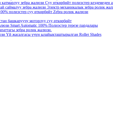
катмарлуу зебра жалюзи Суу өткөрбөйт полиэстер кездемеден 
ай саймалуу зебра жалюзи Электр механикалык зебра ролик жа
100% полиэстер суу өткөрбөйт Zebra ролик жалюзи
ан башкаруучу моторлуу суу өткөрбөйт
алюзи Smart Automatic 100% Полиэстер терезе пардалары
апаттагы зебра ролик жалюзи.
юзи Үй жасалгасы үчүн ылайыкташтырылган Roller Shades