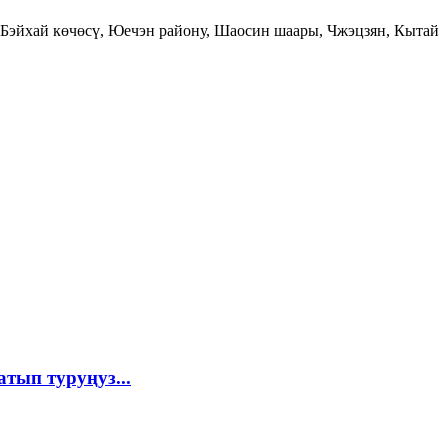
, Бэйхай көчөсү, Юечэн району, Шаосин шаары, Чжэцзян, Кытай
тып туруңуз...