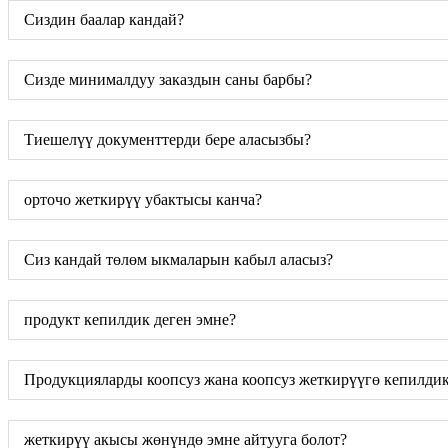
Сиздин баалар кандай?
Сизде минималдуу заказдын саны барбы?
Тиешелүү документтерди бере аласызбы?
орточо жеткирүү убактысы канча?
Сиз кандай төлөм ыкмаларын кабыл аласыз?
продукт кепилдик деген эмне?
Продукцияларды коопсуз жана коопсуз жеткирүүгө кепилдик
жеткирүү акысы жөнүндө эмне айтууга болот?