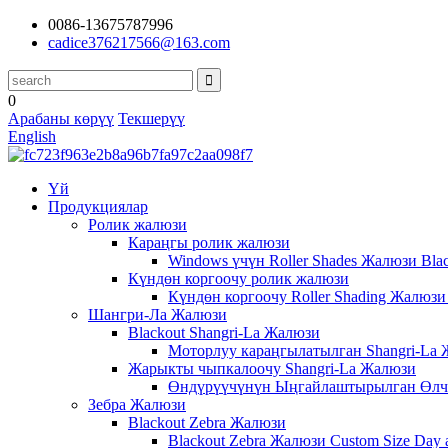
0086-13675787996
cadice376217566@163.com
0
Арабаны көрүү
Текшерүү
English
Үй
Продукциялар
Ролик жалюзи
Караңгы ролик жалюзи
Windows үчүн Roller Shades Жалюзи Blac
Күндөн коргоочу ролик жалюзи
Күндөн коргоочу Roller Shading Жалюз
Шангри-Ла Жалюзи
Blackout Shangri-La Жалюзи
Моторлуу караңгылатылган Shangri-La 
Жарыкты чыпкалоочу Shangri-La Жалюзи
Өндүрүүчүнүн Ыңгайлаштырылган Өлчөмү
Зебра Жалюзи
Blackout Zebra Жалюзи
Blackout Zebra Жалюзи Custom Size Day an