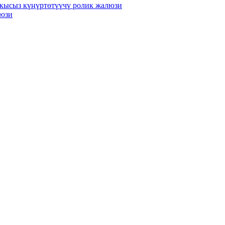
акысыз күңүртөтүүчү ролик жалюзи
люзи