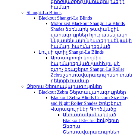
գործվածքից վարագույրների
համար
Shangri-La Blinds
Blackout Shangri-La Blinds
Motorized Blackout Shangri-La Blinds
Shades ձեռնարկ թափանցիկ
վարագույրներ հյուրասենյակի
ննջասենյակի նիստերի սենյակի
համար, հարմարեցված
Լույսի զտիչ Shangri-La Blinds
Արտադրողի կողմից
հարմարեցված չափի լույսի
զտիչ եռաշերտ Shangri-La Roller
Zebra շերտավարագույրներ տան
դեկորի համար
Զեբրա Շերտավարագույրներ
Blackout Zebra Շերտավարագույրներ
Blackout Zebra Blinds Custom Size Day
and Night Roller Shades Երկշերտ
Վարագույրներ Գործվածք
Անհատականացված
Blackout Electric երկշերտ
Զեբրա
Շերտավարագույրներ