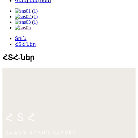
Կապ մեզ հետ
Տուն
ՀՏՀ-ներ
ՀՏՀ-ներ
ՀՏՀ
ՀԱՃԱԽ ՏՐՎՈՂ ՀԱՐՑԵՐ