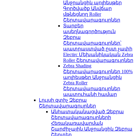
Անջրանցիկ պոլիեսթեր
Գործվածք Անվճար
մթնեցնող Roller
Շերտավարագույրներ
Տարբեր
ասեղնագործություն
Զեբրա
Շերտավարագույրներ՝
պատրաստված ըստ չափի
Electirc Մեխանիկական Zebra
Roller Շերտավարագույրներ
Zebra Shading
Շերտավարագույրներ 100%
պոլիեսթեր Անջրանցիկ
Zebra Roller
Շերտավարագույրներ
պատուհանի համար
Լույսի զտիչ Զեբրա
Շերտավարագույրներ
Անհատականացված Զեբրա
Շերտավարագույրների
Հեռակառավարման
Շարժիչային Անջրանցիկ Զեբրա
Շերտեր