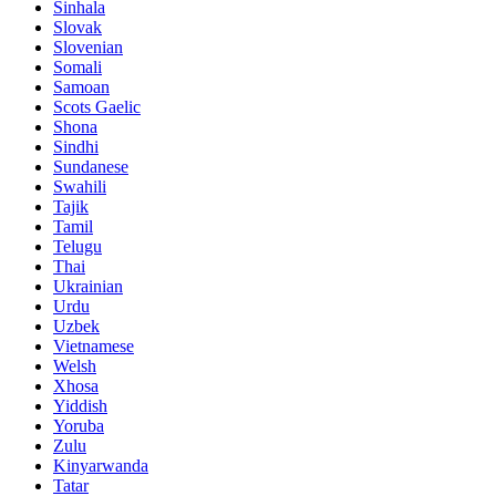
Sinhala
Slovak
Slovenian
Somali
Samoan
Scots Gaelic
Shona
Sindhi
Sundanese
Swahili
Tajik
Tamil
Telugu
Thai
Ukrainian
Urdu
Uzbek
Vietnamese
Welsh
Xhosa
Yiddish
Yoruba
Zulu
Kinyarwanda
Tatar