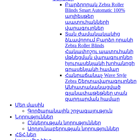
Բարձրորակ Zebra Roller
Blinds Smart Automatic 100%
պոլիեսթեր
պատուհանների
վարագույրներ
Տան ժամանակակից
ձևավորում Բարձր որակի
Zebra Roller Blinds
Հակափոշու պատուհանի
մթնեցման վարագույրներ
հյուրասենյակի խոհանոցի
գրասենյակի համար
Հանրաճանաչ Wave Style
Zebra Շերտավարագույրներ
Անհատականացված
գլանափաթեթներ տան
զարդարման համար
Մեր մասին
Գործարանային շրջագայություն
Նորություններ
Ընկերության նորություններ
Արդյունաբերության նորություններ
ՀՏՀ-ներ